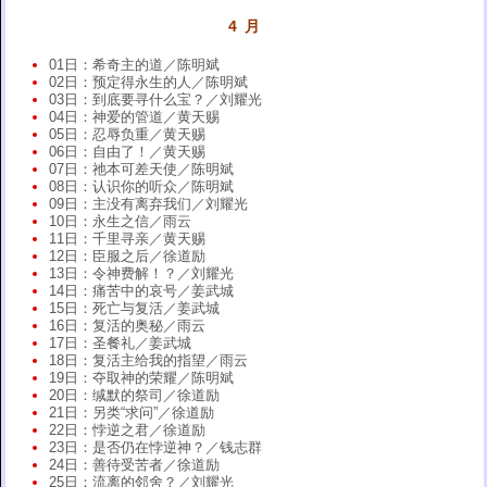
4 月
01日：希奇主的道／陈明斌
02日：预定得永生的人／陈明斌
03日：到底要寻什么宝？／刘耀光
04日：神爱的管道／黄天赐
05日：忍辱负重／黄天赐
06日：自由了！／黄天赐
07日：祂本可差天使／陈明斌
08日：认识你的听众／陈明斌
09日：主没有离弃我们／刘耀光
10日：永生之信／雨云
11日：千里寻亲／黄天赐
12日：臣服之后／徐道励
13日：令神费解！？／刘耀光
14日：痛苦中的哀号／姜武城
15日：死亡与复活／姜武城
16日：复活的奥秘／雨云
17日：圣餐礼／姜武城
18日：复活主给我的指望／雨云
19日：夺取神的荣耀／陈明斌
20日：缄默的祭司／徐道励
21日：另类“求问”／徐道励
22日：悖逆之君／徐道励
23日：是否仍在悖逆神？／钱志群
24日：善待受苦者／徐道励
25日：流离的邻舍？／刘耀光