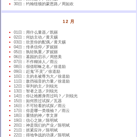
30日：约翰纽顿的蒙恩路／周如欢
12 月
01日：用什么量器／凯丽
02日：何妨主动／黄天赐
03日：欣赏你的配偶／黄天赐
04日：传承信仰／罗妮丽
05日：孰轻孰重／罗妮丽
06日：墓园的启示／周慈美
07日：不作糊涂人／雨云
08日：假借耶稣之名／徐道励
09日：赶鬼“不灵”／徐道励
10日：主的名被尊为大／徐道励
11日：敌挡福音的力量／徐道励
12日：审判的主／刘锐光
13日：智者之选／刘锐光
14日：你让祂擦身而过吗？／刘锐光
15日：如何胜过试探／瓦器
16日：不可轻看的试探／雨云
17日：你是哪一类领袖？／雨云
18日：重情的神／李文屏
19日：信心之旅／陈明斌
20日：神是我们的产业／陈明斌
21日：抓紧应许／陈明斌
22日：得地争战的功课／陈明斌