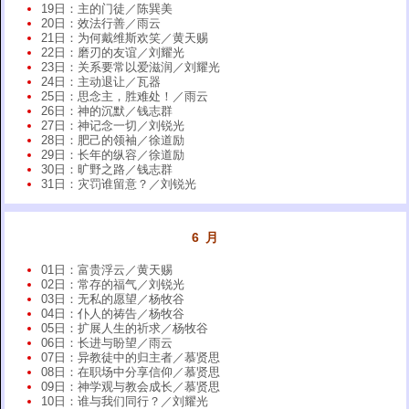
19日：主的门徒／陈巽美
20日：效法行善／雨云
21日：为何戴维斯欢笑／黄天赐
22日：磨刃的友谊／刘耀光
23日：关系要常以爱滋润／刘耀光
24日：主动退让／瓦器
25日：思念主，胜难处！／雨云
26日：神的沉默／钱志群
27日：神记念一切／刘锐光
28日：肥己的领袖／徐道励
29日：长年的纵容／徐道励
30日：旷野之路／钱志群
31日：灾罚谁留意？／刘锐光
6 月
01日：富贵浮云／黄天赐
02日：常存的福气／刘锐光
03日：无私的愿望／杨牧谷
04日：仆人的祷告／杨牧谷
05日：扩展人生的祈求／杨牧谷
06日：长进与盼望／雨云
07日：异教徒中的归主者／慕贤思
08日：在职场中分享信仰／慕贤思
09日：神学观与教会成长／慕贤思
10日：谁与我们同行？／刘耀光