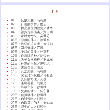
8 月
01日：反败为胜／马有藻
02日：行善的榜样／雨云
03日：擦亮属灵的视觉／诚华
04日：被拣选的族类／黄天赐
05日：常以为亏欠／吴世芳
06日：顺服的仆人／徐道励
07日：热切的求道者／徐道励
08日：两种选择／瓦器
09日：争战的兵器／杜嘉明
10日：作盾牌的神／刘锐光
11日：为子女立榜样／罗妮丽
12日：神迹的局限／陈明斌
13日：善用自由／雨云
14日：死之悲痛／马有藻
15日：化苦难为祝福／马有藻
16日：真实的悔改／瓦器
17日：走出雾霾／刘耀光
18日：终极主权／徐道励
19日：赞美的动力／陆宁馨
20日：勿操纵神／徐道励
21日：自讨苦吃／刘锐光
22日：自取灭亡的人／刘锐光
23日：易变的人／刘锐光