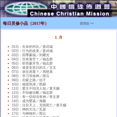
每日灵修小品（2017年）
繁體版 >>
1 月
01日：生命的对比／姜武城
02日：行为的改变／姜武城
03日：四季蒙福／刘耀光
04日：岂有落空？／钱志群
05日：听而蒙开导／钱志群
06日：谁是安息日的主／文文
07日：抓住房屋？／周慈美
08日：学习等候神／雨云
09日：归家之路／信子
10日：稳渡风涛／凯丽
11日：爱主不怕没人知／黄天赐
12日：不怕被论断／钱志群
13日：有一切却没有神／李文屏
14日：成为婴孩／海颜
15日：注目天上，无惧死亡／黄天赐
16日：神的方法／瓦器
17日：与神独对／雨云