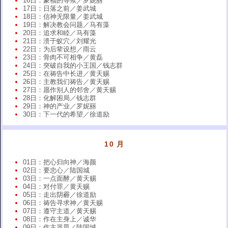
16日：蒙福的等候／罗妮丽
17日：日落之前／姜武城
18日：信神无限量／姜武城
19日：解决教会问题／马有藻
20日：追求和睦／马有藻
21日：溃于蚁穴／刘耀光
22日：为后辈设想／雨云
23日：骨肉不可相争／黄磊
24日：突破自我的小王国／钱志群
25日：在祷告中长进／黄天赐
26日：主教我们祷告／黄天赐
27日：愿作别人的邻舍／黄天赐
28日：化解困局／钱志群
29日：神的产业／罗妮丽
30日：下一代的希望／徐道励
10 月
01日：把心归向神／海颜
02日：要忠心／陆国城
03日：一点面酵／黄天赐
04日：对付罪／黄天赐
05日：走出阴霾／徐道励
06日：祷告寻求神／黄天赐
07日：遵守主道／黄天赐
08日：作在主身上／诚华
09日：作主器皿／陆国城