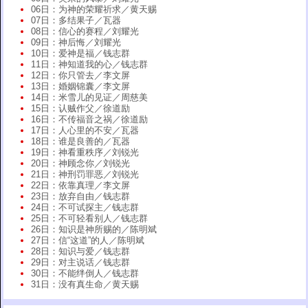
06日：为神的荣耀祈求／黄天赐
07日：多结果子／瓦器
08日：信心的赛程／刘耀光
09日：神后悔／刘耀光
10日：爱神是福／钱志群
11日：神知道我的心／钱志群
12日：你只管去／李文屏
13日：婚姻锦囊／李文屏
14日：米雪儿的见证／周慈美
15日：认贼作父／徐道励
16日：不传福音之祸／徐道励
17日：人心里的不安／瓦器
18日：谁是良善的／瓦器
19日：神看重秩序／刘锐光
20日：神顾念你／刘锐光
21日：神刑罚罪恶／刘锐光
22日：依靠真理／李文屏
23日：放弃自由／钱志群
24日：不可试探主／钱志群
25日：不可轻看别人／钱志群
26日：知识是神所赐的／陈明斌
27日：信“这道”的人／陈明斌
28日：知识与爱／钱志群
29日：对主说话／钱志群
30日：不能绊倒人／钱志群
31日：没有真生命／黄天赐