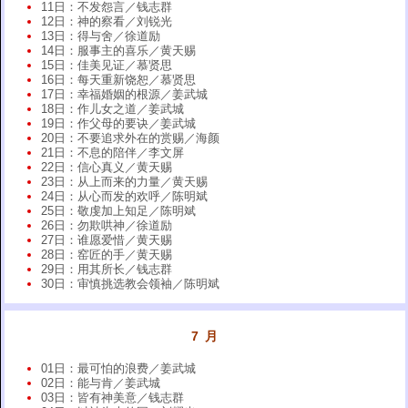
11日：不发怨言／钱志群
12日：神的察看／刘锐光
13日：得与舍／徐道励
14日：服事主的喜乐／黄天赐
15日：佳美见证／慕贤思
16日：每天重新饶恕／慕贤思
17日：幸福婚姻的根源／姜武城
18日：作儿女之道／姜武城
19日：作父母的要诀／姜武城
20日：不要追求外在的赏赐／海颜
21日：不息的陪伴／李文屏
22日：信心真义／黄天赐
23日：从上而来的力量／黄天赐
24日：从心而发的欢呼／陈明斌
25日：敬虔加上知足／陈明斌
26日：勿欺哄神／徐道励
27日：谁愿爱惜／黄天赐
28日：窑匠的手／黄天赐
29日：用其所长／钱志群
30日：审慎挑选教会领袖／陈明斌
7 月
01日：最可怕的浪费／姜武城
02日：能与肯／姜武城
03日：皆有神美意／钱志群