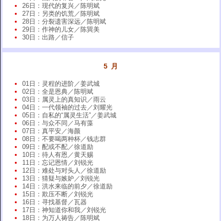
26日：现代的复兴／陈明斌
27日：另类的饥荒／陈明斌
28日：分裂遗害深远／陈明斌
29日：作神的儿女／陈巽美
30日：出路／信子
5 月
01日：灵程的进阶／姜武城
02日：全是恩典／陈明斌
03日：属灵上的真知识／雨云
04日：一代领袖的过去／刘耀光
05日：自私的“属灵生活”／姜武城
06日：与众不同／马有藻
07日：真平安／海颜
08日：不要喝两种杯／钱志群
09日：配或不配／徐道励
10日：待人有恩／黄天赐
11日：忘记恩情／刘锐光
12日：难处与对头人／徐道励
13日：猜疑与嫉妒／刘锐光
14日：洪水来临的前夕／徐道励
15日：欺压不断／刘锐光
16日：寻找基督／瓦器
17日：神知道你和我／刘锐光
18日：为万人祷告／陈明斌