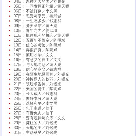
04日：以神为大的国／刘耀光
05日：一同发挥正能量／黄天赐
06日：不被打倒／李文屏
07日：忍受与享受／姜武城
08日：一生吃多少／钱志群
09日：务要圣洁／黄天赐
10日：青年之力／姜武城
11日：抓住现今的机会／黄天赐
12日：五百年不落空／陈明斌
13日：信心的考验／陈明斌
14日：弃假归真／陈明斌
15日：慎用才华／文文
16日：有意义的自由／文文
17日：与天地同悲／黄天赐
18日：信心的意义／钱志群
19日：在陌生地经历神／刘锐光
20日：神怜悯人的软弱／刘锐光
21日：筑坛求告神／刘锐光
22日：天国的特工／陈明斌
23日：长大成人／钱志群
24日：做好本分／黄天赐
25日：选择和平／李文屏
26日：忠于主道／信子
27日：守舌免灾／信子
28日：要有规律与次序／文文
29日：谦让的人／刘锐光
30日：天地的主／刘锐光
31日：主动献呈／刘锐光