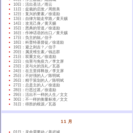
10日：活出圣洁／雨云
11日：盆栽的启发／周慈美
12日：复兴的要素／徐道励
13日：自律方能走窄路／黄天赐
14日：攻克己身／黄天赐
15日：恩典的管道／徐道励
16日：作神话语的出口／黄天赐
17日：负主的轭／信子
18日：科普特基督徒／徐道励
19日：避之则吉？／信子
20日：属灵维生素／钱志群
21日：双重文化／徐道励
22日：虫害与免疫力／李文屏
23日：灵与火的洗礼／瓦器
24日：在主里得释放／李文屏
25日：不好强的人／陈明斌
26日：精于策划的人／陈明斌
27日：总是主的人／徐道励
28日：行恶过甚／徐道励
29日：活出不一样的人生／文文
30日：不一样的衡量标准／文文
31日：得胜的根源／瓦器
11 月
01日：灵命需要动／姜武城