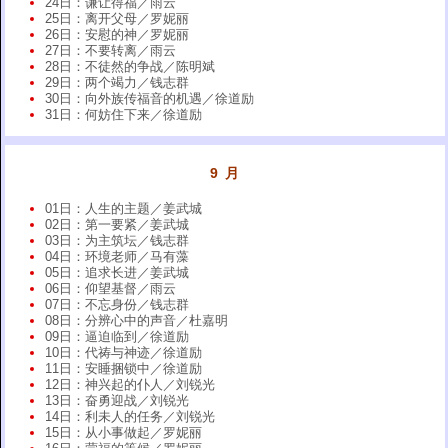
24日：谦让得福／雨云
25日：离开父母／罗妮丽
26日：安慰的神／罗妮丽
27日：不要转离／雨云
28日：不徒然的争战／陈明斌
29日：两个竭力／钱志群
30日：向外族传福音的机遇／徐道励
31日：何妨住下来／徐道励
9 月
01日：人生的主题／姜武城
02日：第一要紧／姜武城
03日：为主筑坛／钱志群
04日：环境老师／马有藻
05日：追求长进／姜武城
06日：仰望基督／雨云
07日：不忘身份／钱志群
08日：分辨心中的声音／杜嘉明
09日：逼迫临到／徐道励
10日：代祷与神迹／徐道励
11日：安睡捆锁中／徐道励
12日：神兴起的仆人／刘锐光
13日：奋勇迎战／刘锐光
14日：利未人的任务／刘锐光
15日：从小事做起／罗妮丽