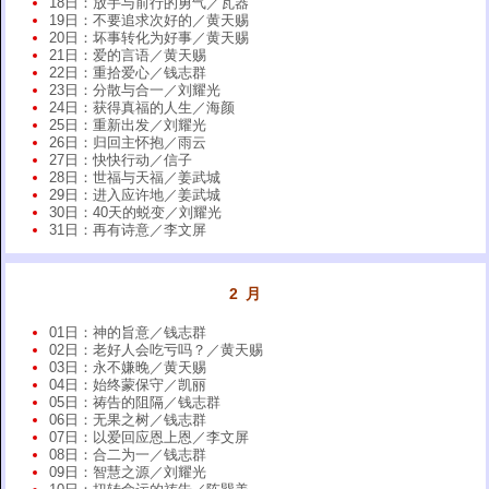
18日：放手与前行的勇气／瓦器
19日：不要追求次好的／黄天赐
20日：坏事转化为好事／黄天赐
21日：爱的言语／黄天赐
22日：重拾爱心／钱志群
23日：分散与合一／刘耀光
24日：获得真福的人生／海颜
25日：重新出发／刘耀光
26日：归回主怀抱／雨云
27日：快快行动／信子
28日：世福与天福／姜武城
29日：进入应许地／姜武城
30日：40天的蜕变／刘耀光
31日：再有诗意／李文屏
2 月
01日：神的旨意／钱志群
02日：老好人会吃亏吗？／黄天赐
03日：永不嫌晚／黄天赐
04日：始终蒙保守／凯丽
05日：祷告的阻隔／钱志群
06日：无果之树／钱志群
07日：以爱回应恩上恩／李文屏
08日：合二为一／钱志群
09日：智慧之源／刘耀光