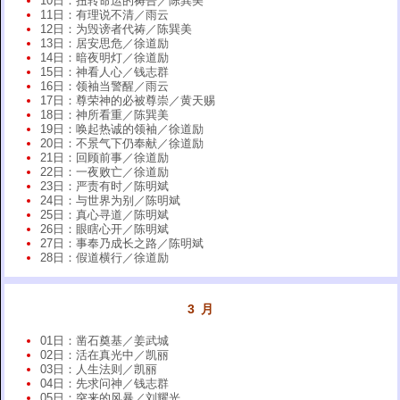
10日：扭转命运的祷告／陈巽美
11日：有理说不清／雨云
12日：为毁谤者代祷／陈巽美
13日：居安思危／徐道励
14日：暗夜明灯／徐道励
15日：神看人心／钱志群
16日：领袖当警醒／雨云
17日：尊荣神的必被尊崇／黄天赐
18日：神所看重／陈巽美
19日：唤起热诚的领袖／徐道励
20日：不景气下仍奉献／徐道励
21日：回顾前事／徐道励
22日：一夜败亡／徐道励
23日：严责有时／陈明斌
24日：与世界为别／陈明斌
25日：真心寻道／陈明斌
26日：眼瞎心开／陈明斌
27日：事奉乃成长之路／陈明斌
28日：假道横行／徐道励
3 月
01日：凿石奠基／姜武城
02日：活在真光中／凯丽
03日：人生法则／凯丽
04日：先求问神／钱志群
05日：突来的风暴／刘耀光