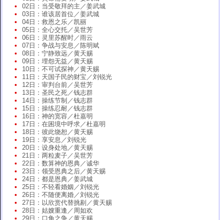
02日：当受敬拜的主／姜武城
03日：谁该居首位／姜武城
04日：救恩之乐／凯丽
05日：全心交托／吴世芳
06日：灵里苏醒时／雨云
07日：争战与安息／陈明斌
08日：宁静致远／黄天赐
09日：埋怨无益／黄天赐
10日：不可试探神／黄天赐
11日：天国子民的财宝／刘锐光
12日：审判台前／吴世芳
13日：圣民之死／钱志群
14日：操练节制／钱志群
15日：操练忍耐／钱志群
16日：神的宽容／杜嘉明
17日：在困境中呼求／杜嘉明
18日：彼此饶恕／黄天赐
19日：享安息／刘锐光
20日：设身处地／黄天赐
21日：两粒麦子／吴世芳
22日：数算神的恩典／诚华
23日：领受恩典之后／黄天赐
24日：都是恩典／姜武城
25日：不轻看婚姻／刘锐光
26日：不随便离婚／刘锐光
27日：以欣赏代替挑剔／黄天赐
28日：姑嫂重逢／周如欢
29日：口角之争／黄天赐