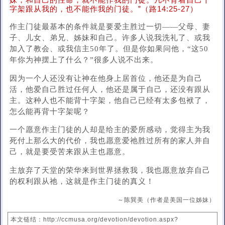
妹，和自己的性命，就不能作我的门徒。凡不背着自己十
字架跟从我的，也不能作我的门徒。”（路14:25-27）
作主门徒最基本的条件就是要爱主胜过一切——父母、妻
子、儿女、弟兄、姊妹和自己。许多人说我洗礼了、或我
加入了教会、或我信主50年了。但是你如果问他，“这50
年你为神摆上了什么？”很多人说不出来。
因为一个人还没有让神在他身上居首位，他还是为自己
活，他爱自己胜过任何人，他还是属于自己，还没有跟从
主。这种人也不能背十字架，他自己已经有太多包袱了，
怎么能再背十字架呢？
一个愿意作主门徒的人却是给主的爱所感动，觉得主为我
死付上那么大的代价，我也愿意爱祂胜过所有的家人并自
己，就是要受苦来跟从主也愿意。
主放弃了天堂的荣华来到世界拯救我，我也愿意放弃自己
的权利跟从祂，这就是作主门徒的真义！
～陈巽美（作者是美国一位姊妹）
本文链结：http://ccmusa.org/devotion/devotion.aspx?