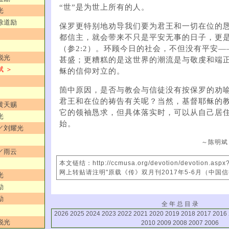
“世”是为世上所有的人。
光
／徐道励
保罗更特别地劝导我们要为君王和一切在位的
都信主，就会带来不只是平安无事的日子，更
（参2:2）。环顾今日的社会，不但没有平安
锐光
甚盛；更糟糕的是这世界的潮流是与敬虔和端
斌 ＞
稣的信仰对立的。
箇中原因，是否与教会与信徒没有按保罗的劝
君王和在位的祷告有关呢？当然，基督耶稣的
／黄天赐
它的领袖恳求，但具体落实时，可以从自己居
光
始。
润／刘耀光
～陈明斌
！／雨云
本文链结：http://ccmusa.org/devotion/devotion.asp
网上转贴请注明"原载《传》双月刊2017年5-6月（中国
光
励
励
全 年 总 目 录
2026
2025
2024
2023
2022
2021
2020
2019
2018
2017
2016
锐光
2010
2009
2008
2007
2006