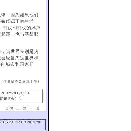
恳求，因为如果他们
是敬虔端正的生活
——打仗和打仗的风声
正相违，也与基督耶
喻，为世界特别是为
教会应当为这世界和
住的城市和国家开
（作者是本会前总干事）
x?id=sm20170518
信徒布道会）"。
页 首
|
上一篇
|
下一篇
2015
2014
2013
2012
2011