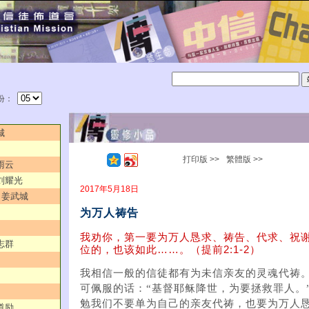
份：
城
打印版 >>
繁體版 >>
雨云
／刘耀光
2017年5月18日
”／姜武城
为万人祷告
我劝你，第一要为万人恳求、祷告、代求、祝
志群
位的，也该如此……。（提前2:1-2）
我相信一般的信徒都有为未信亲友的灵魂代祷
可佩服的话：“基督耶稣降世，为要拯救罪人。”
勉我们不要单为自己的亲友代祷，也要为万人
道励