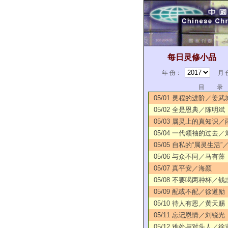
每日灵修小品
年 份：
月 
目 录
05/01 灵程的进阶／姜武
05/02 全是恩典／陈明斌
05/03 属灵上的真知识／
05/04 一代领袖的过去
05/05 自私的“属灵生活
05/06 与众不同／马有藻
05/07 真平安／海颜
05/08 不要喝两种杯／钱
05/09 配或不配／徐道励
05/10 待人有恩／黄天赐
05/11 忘记恩情／刘锐光
05/12 难处与对头人／徐