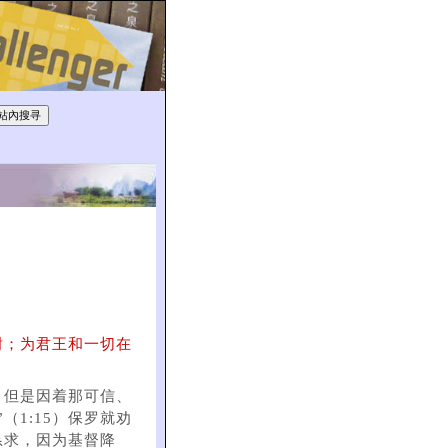
谢；为君王和一切在
。但是因着那可信、
（1:15）保罗就劝
恳求，因为基督降