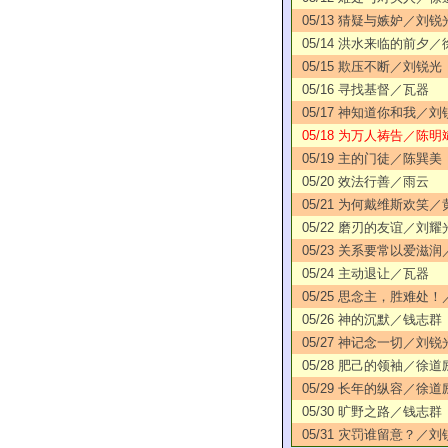
05/13 猜疑与嫉妒／刘锐
05/14 洪水来临的前夕
05/15 欺压不断／刘锐光
05/16 寻找基督／瓦器
05/17 神知道你和我／刘
05/18 为万人祷告／陈明
05/19 主的门徒／陈巽美
05/20 效法行善／雨云
05/21 为何戴维斯欢笑
05/22 磨刃的友谊／刘耀
05/23 关系要常以爱滋
05/24 主动退让／瓦器
05/25 思念主，胜难处
05/26 神的沉默／钱志群
05/27 神记念一切／刘锐
05/28 肥己的领袖／徐道
05/29 长年的纵容／徐道
05/30 旷野之路／钱志群
05/31 灾罚谁留意？／刘