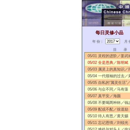
每日灵修小品
年 份：
月 
目 录
05/01 灵程的进阶／姜武
05/02 全是恩典／陈明斌
05/03 属灵上的真知识／
05/04 一代领袖的过去
05/05 自私的“属灵生活
05/06 与众不同／马有藻
05/07 真平安／海颜
05/08 不要喝两种杯／钱
05/09 配或不配／徐道励
05/10 待人有恩／黄天赐
05/11 忘记恩情／刘锐光
05/12 难处与对头人／徐