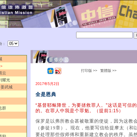
份：
城
 ＞
打印版 >>
繁體版 >>
雨云
／刘耀光
2017年5月2日
”／姜武城
全是恩典
“基督耶稣降世，为要拯救罪人。”这话是可信
志群
的。在罪人中我是个罪魁。（提前1:15）
保罗是以弗所教会甚被敬重的使徒，因为这教
（参徒19章）。现在，他要写信给提摩太（和
要处理那些假师傅和重新建立教会的秩序。虽
道励