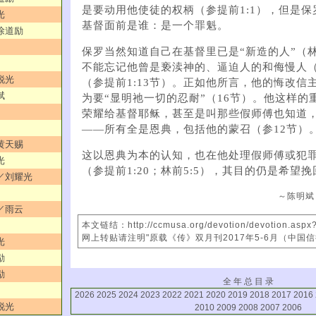
是要动用他使徒的权柄（参提前1:1），但是
光
基督面前是谁：是一个罪魁。
／徐道励
保罗当然知道自己在基督里已是“新造的人”（林
不能忘记他曾是亵渎神的、逼迫人的和侮慢人
锐光
（参提前1:13节）。正如他所言，他的悔改信
斌
为要“显明祂一切的忍耐”（16节）。他这样的
荣耀给基督耶稣，甚至是叫那些假师傅也知道
——所有全是恩典，包括他的蒙召（参12节）
／黄天赐
这以恩典为本的认知，也在他处理假师傅或犯
光
（参提前1:20；林前5:5），其目的仍是希望挽
润／刘耀光
～陈明斌
！／雨云
本文链结：http://ccmusa.org/devotion/devotion.asp
网上转贴请注明"原载《传》双月刊2017年5-6月（中国
光
励
励
全 年 总 目 录
2026
2025
2024
2023
2022
2021
2020
2019
2018
2017
2016
锐光
2010
2009
2008
2007
2006