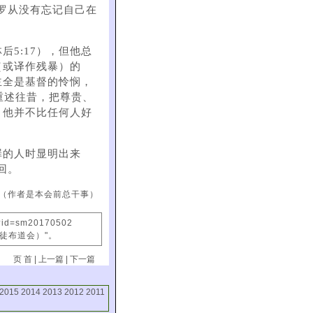
保罗从没有忘记自己在
后5:17），但他总
（或译作残暴）的
主全是基督的怜悯，
重述往昔，把尊贵、
，他并不比任何人好
。
罪的人时显明出来
回。
（作者是本会前总干事）
x?id=sm20170502
信徒布道会）"。
页 首
|
上一篇
|
下一篇
2015
2014
2013
2012
2011