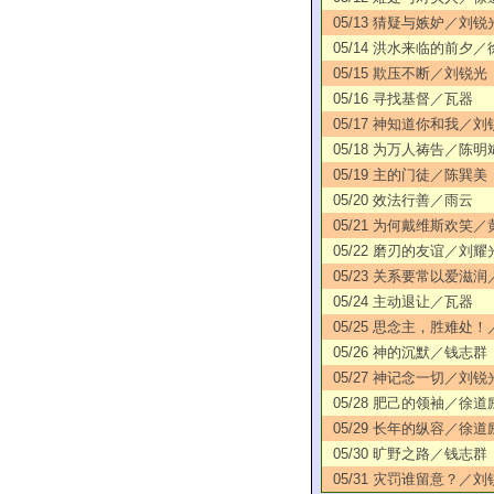
05/13 猜疑与嫉妒／刘锐
05/14 洪水来临的前夕
05/15 欺压不断／刘锐光
05/16 寻找基督／瓦器
05/17 神知道你和我／刘
05/18 为万人祷告／陈明
05/19 主的门徒／陈巽美
05/20 效法行善／雨云
05/21 为何戴维斯欢笑
05/22 磨刃的友谊／刘耀
05/23 关系要常以爱滋
05/24 主动退让／瓦器
05/25 思念主，胜难处
05/26 神的沉默／钱志群
05/27 神记念一切／刘锐
05/28 肥己的领袖／徐道
05/29 长年的纵容／徐道
05/30 旷野之路／钱志群
05/31 灾罚谁留意？／刘