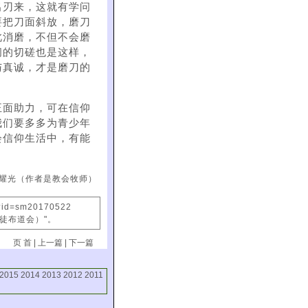
出刃来，这就有学问
要把刀面斜放，磨刀
此消磨，不但不会磨
间的切磋也是这样，
与真诚，才是磨刀的
正面助力，可在信仰
我们要多多为青少年
会信仰生活中，有能
耀光（作者是教会牧师）
x?id=sm20170522
信徒布道会）"。
页 首
|
上一篇
|
下一篇
2015
2014
2013
2012
2011