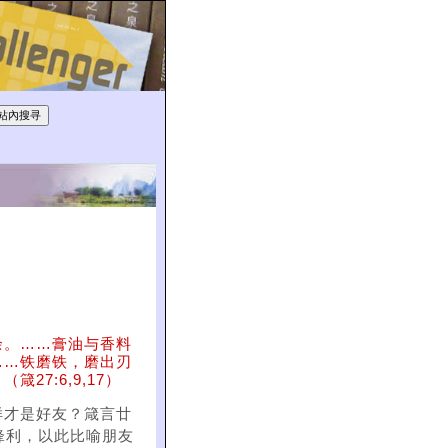
余。……膏油与香料
……铁磨铁，磨出刃
7:6,9,17）
样才是好友？箴言廿
锋利，以此比喻朋友