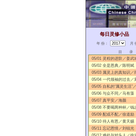
每日灵修小品
年 份：
月 
目 录
05/01 灵程的进阶／姜武
05/02 全是恩典／陈明斌
05/03 属灵上的真知识／
05/04 一代领袖的过去
05/05 自私的“属灵生活
05/06 与众不同／马有藻
05/07 真平安／海颜
05/08 不要喝两种杯／钱
05/09 配或不配／徐道励
05/10 待人有恩／黄天赐
05/11 忘记恩情／刘锐光
05/12 难处与对头人／徐