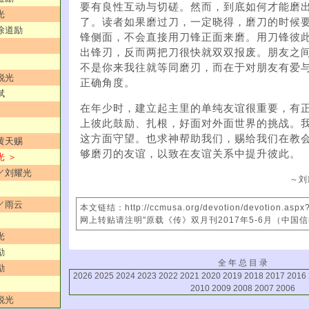
要有良性互动与切磋。然而，到底如何才能磨
光
了。读者如果磨过刀，一定晓得，磨刀的时候
／徐道励
锋侧面，不会直接用刀锋正面来磨。用刀锋彼
出锋刃，反而两把刀很快就双双报废。朋友之
不是你来我往就等同磨刃，而在于对朋友有爱
锐光
正确角度。
斌
在年少时，建立起主里的单纯友谊很重要，有
上彼此鼓励、扎根，好面对外面世界的挑战。
这方面守望。也求神帮助我们，赐给我们在教
／黄天赐
够磨刃的友谊，以致在友谊关系中提升彼此。
光 ＞
润／刘耀光
～刘
！／雨云
本文链结：http://ccmusa.org/devotion/devotion.asp
网上转贴请注明"原载《传》双月刊2017年5-6月（中国
光
励
全 年 总 目 录
励
2026
2025
2024
2023
2022
2021
2020
2019
2018
2017
2016
2010
2009
2008
2007
2006
锐光