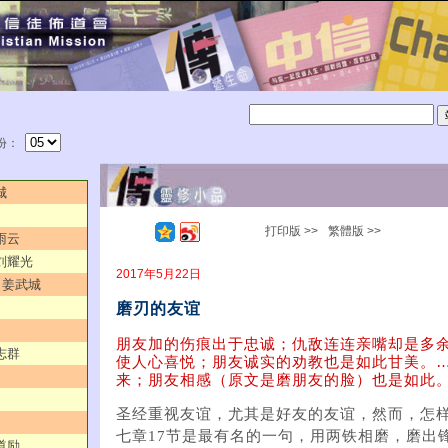
份：
城
打印版 >>
繁體版 >>
雨云
／刘耀光
2017年5月22日
”／姜武城
磨刃的友谊
朋友加的伤痕出于忠诚；仇敌连连亲嘴却是多
志群
使人心喜悦；朋友诚实的劝教也是如此甘美。
来；朋友相感（原文是磨朋友的脸）也是如此。（箴2
圣经重视友谊，尤其是好友的友谊，然而，怎
七章17节是最有名的一句，用两铁相磨，磨出
道励