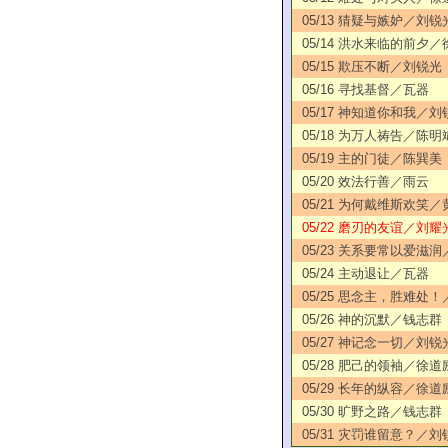
05/13 猜疑与嫉妒／刘锐
05/14 洪水来临的前夕
05/15 欺压不断／刘锐光
05/16 寻找基督／瓦器
05/17 神知道你和我／刘
05/18 为万人祷告／陈明
05/19 主的门徒／陈巽美
05/20 效法行善／雨云
05/21 为何戴维斯欢笑
05/22 磨刃的友谊／刘耀
05/23 关系要常以爱滋
05/24 主动退让／瓦器
05/25 思念主，胜难处
05/26 神的沉默／钱志群
05/27 神记念一切／刘锐
05/28 肥己的领袖／徐道
05/29 长年的纵容／徐道
05/30 旷野之路／钱志群
05/31 灾罚谁留意？／刘