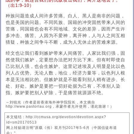
战的事，就连合我们的仇敌攻击我们，离开这地去了。
（出1:9-10）
种族问题造成人间许多苦痛。白人、黑人是南非的问题，
也是美国的问题。不同民族、国籍的冲突固然带来人间的
苦痛，同国籍也会有不同地域、文化的差异，因而产生许
多冲击、痛苦。人因为不爱神，离开神，人与人之间互相
猜疑，种族之间争斗不断，成为人无休止的苦难来源。
经文也让我们看到嫉妒带来人间痛苦。人家比我们强，固
然使我们嫉妒，定要想办法把对方比下来。但有时即使自
己比别人强，也会生嫉妒。这里记述埃及人明显是比以色
列人占优势。无论人数，地位，经济力量等，以色列人根
本是无法相比的。但嫉妒就是不能看到别人稍有进步、长
处、好处。嫉妒是要把一切好处据为己有，不准别人染
指。嫉妒要把别人铲除，于是痛苦就源源不绝。
～刘锐光（作者是前香港海外神学院院长，本文摘自
http://www.pastorlau.org，承蒙作者允许使用，谨此致谢！）
本文链结：http://ccmusa.org/devotion/devotion.aspx?
id=sm20170513
网上转贴请注明"原载《传》双月刊2017年5-6月（中国信徒布道
会）"。