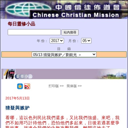
每日靈修小品
年 份：
月 份：
目 錄
打印版 >>
简体版 >>
2017年5月13日
猜疑與嫉妒
看哪，這以色列民比我們還多，又比我們強盛。來吧，我
們不如用巧計待他們，恐怕他們多起來，日後若遇甚麼爭