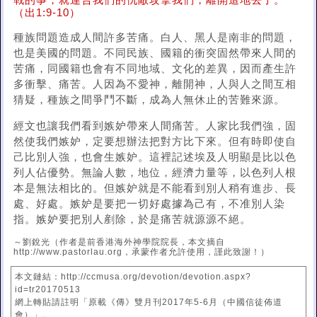
戰的事，就連合我們的仇敵攻擊我們，離開這地去了。
（出1:9-10）
種族問題造成人間許多苦痛。白人、黑人是南非的問題，
也是美國的問題。不同民族、國籍的衝突固然帶來人間的
苦痛，同國籍也會有不同地域、文化的差異，因而產生許
多衝擊、痛苦。人因為不愛神，離開神，人與人之間互相
猜疑，種族之間爭鬥不斷，成為人無休止的苦難來源。
經文也讓我們看到嫉妒帶來人間痛苦。人家比我們強，固
然使我們嫉妒，定要想辦法把對方比下來。但有時即使自
己比別人強，也會生嫉妒。這裡記述埃及人明顯是比以色
列人佔優勢。無論人數，地位，經濟力量等，以色列人根
本是無法相比的。但嫉妒就是不能看到別人稍有進步、長
處、好處。嫉妒是要把一切好處據為己有，不准別人染
指。嫉妒要把別人剷除，於是痛苦就源源不絕。
～劉銳光（作者是前香港海外神學院院長，本文摘自
http://www.pastorlau.org，承蒙作者允許使用，謹此致謝！）
本文鏈結：http://ccmusa.org/devotion/devotion.aspx?
id=tr20170513
網上轉貼請註明「原載《傳》雙月刊2017年5-6月（中國信徒佈道
會）」。