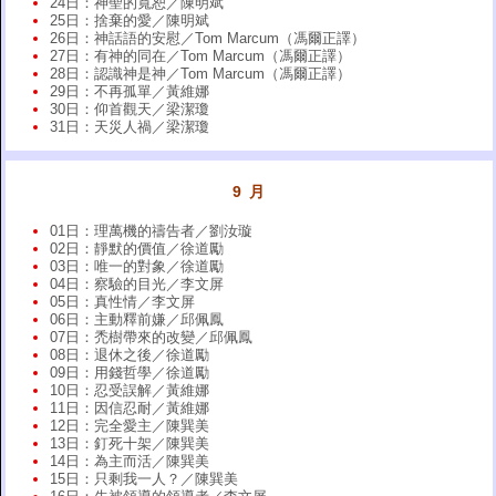
24日：神聖的寬恕／陳明斌
25日：捨棄的愛／陳明斌
26日：神話語的安慰／Tom Marcum（馮爾正譯）
27日：有神的同在／Tom Marcum（馮爾正譯）
28日：認識神是神／Tom Marcum（馮爾正譯）
29日：不再孤單／黃維娜
30日：仰首觀天／梁潔瓊
31日：天災人禍／梁潔瓊
9 月
01日：理萬機的禱告者／劉汝璇
02日：靜默的價值／徐道勵
03日：唯一的對象／徐道勵
04日：察驗的目光／李文屏
05日：真性情／李文屏
06日：主動釋前嫌／邱佩鳳
07日：禿樹帶來的改變／邱佩鳳
08日：退休之後／徐道勵
09日：用錢哲學／徐道勵
10日：忍受誤解／黃維娜
11日：因信忍耐／黃維娜
12日：完全愛主／陳巽美
13日：釘死十架／陳巽美
14日：為主而活／陳巽美
15日：只剩我一人？／陳巽美