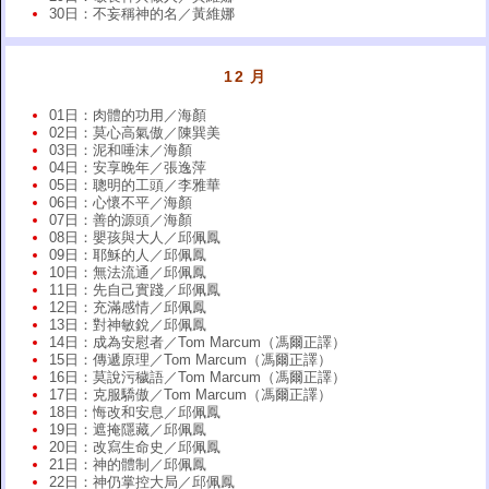
30日：不妄稱神的名／黃維娜
12 月
01日：肉體的功用／海顏
02日：莫心高氣傲／陳巽美
03日：泥和唾沫／海顏
04日：安享晚年／張逸萍
05日：聰明的工頭／李雅華
06日：心懷不平／海顏
07日：善的源頭／海顏
08日：嬰孩與大人／邱佩鳳
09日：耶穌的人／邱佩鳳
10日：無法流通／邱佩鳳
11日：先自己實踐／邱佩鳳
12日：充滿感情／邱佩鳳
13日：對神敏銳／邱佩鳳
14日：成為安慰者／Tom Marcum（馮爾正譯）
15日：傳遞原理／Tom Marcum（馮爾正譯）
16日：莫說污穢語／Tom Marcum（馮爾正譯）
17日：克服驕傲／Tom Marcum（馮爾正譯）
18日：悔改和安息／邱佩鳳
19日：遮掩隱藏／邱佩鳳
20日：改寫生命史／邱佩鳳
21日：神的體制／邱佩鳳
22日：神仍掌控大局／邱佩鳳