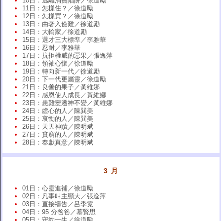
10日：逃離消費陷阱／徐道勵
11日：怎樣住？／徐道勵
12日：怎樣買？／徐道勵
13日：由奢入儉難／徐道勵
14日：大輸家／徐道勵
15日：選才三大標準／李雅華
16日：忍耐／李雅華
17日：抗拒權威的惡果／張逸萍
18日：領袖心懷／徐道勵
19日：轉向新一代／徐道勵
20日：下一代更屬靈／徐道勵
21日：良善的果子／黃維娜
22日：感恩使人成長／黃維娜
23日：患難變遷神不變／黃維娜
24日：虛心的人／陳巽美
25日：哀慟的人／陳巽美
26日：天天神蹟／陳明斌
27日：貧窮的人／陳明斌
28日：奉獻真意／陳明斌
3 月
01日：心靈進補／徐道勵
02日：凡事叫主顯大／張逸萍
03日：直接禱告／呂季霓
04日：95 分爸爸／慕賢思
05日：守約一生／徐道勵