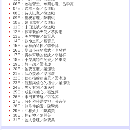
06日：攻破營壘、奪回心意／呂季霓
07日：晚節不保／徐道勵
08日：待人以寬／徐道勵
09日：慶祝有理／陳明斌
10日：越用越有／徐道勵
11日：末日訊號／徐道勵
12日：披軍裝的天使／慕賢思
13日：美的雙腳／慕賢思
14日：救命之恩／慕賢思
15日：蒙福的途徑／李發祥
16日：變回小孩的樣式／李發祥
17日：得神幫助的秘訣／李發祥
18日：十架奧秘在於愛／呂季霓
19日：想一想／梁潔瓊
20日：祂要甚麼／梁潔瓊
21日：我心羨慕／梁潔瓊
22日：信心描繪的遠景／梁潔瓊
23日：智慧與信心的禱告／梁潔瓊
24日：男女有別／張逸萍
25日：成見與偏心／張逸萍
26日：末日要警醒／張逸萍
27日：分分秒秒需要祂／張逸萍
28日：無條件的愛／陳巽美
29日：互相效力／陳巽美
30日：抓到神／陳巽美
31日：義人發旺／陳巽美