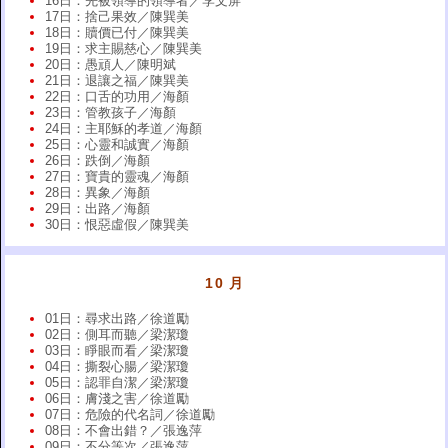
16日：先被領導的領導者／李文屏
17日：捨己果效／陳巽美
18日：贖價已付／陳巽美
19日：求主賜慈心／陳巽美
20日：愚頑人／陳明斌
21日：退讓之福／陳巽美
22日：口舌的功用／海顏
23日：管教孩子／海顏
24日：主耶穌的孝道／海顏
25日：心靈和誠實／海顏
26日：跌倒／海顏
27日：寶貴的靈魂／海顏
28日：異象／海顏
29日：出路／海顏
30日：恨惡虛假／陳巽美
10 月
01日：尋求出路／徐道勵
02日：側耳而聽／梁潔瓊
03日：睜眼而看／梁潔瓊
04日：撕裂心腸／梁潔瓊
05日：認罪自潔／梁潔瓊
06日：膚淺之害／徐道勵
07日：危險的代名詞／徐道勵
08日：不會出錯？／張逸萍
09日：不分等次／張逸萍