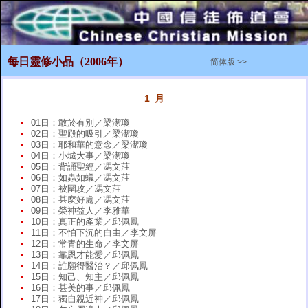
每日靈修小品（2006年）
简体版 >>
1 月
01日：敢於有別／梁潔瓊
02日：聖殿的吸引／梁潔瓊
03日：耶和華的意念／梁潔瓊
04日：小城大事／梁潔瓊
05日：背誦聖經／馮文莊
06日：如蟲如蟻／馮文莊
07日：被圍攻／馮文莊
08日：甚麼好處／馮文莊
09日：榮神益人／李雅華
10日：真正的產業／邱佩鳳
11日：不怕下沉的自由／李文屏
12日：常青的生命／李文屏
13日：靠恩才能愛／邱佩鳳
14日：誰願得醫治？／邱佩鳳
15日：知己、知主／邱佩鳳
16日：甚美的事／邱佩鳳
17日：獨自親近神／邱佩鳳