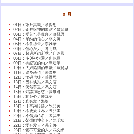
8 月
01日：敬拜真義／慕賢思
02日：崇拜與神的聖潔／慕賢思
03日：受苦也是敬拜／慕賢思
04日：單純的信心／李文屏
05日：不住禱告／李雅華
06日：信心潛力／陳明斌
07日：超過所想所求／邱佩鳳
08日：多與神溝通／邱佩鳳
09日：有記號的約／單建華
10日：夫婦協調的奉獻／慕賢思
11日：避免舉債／慕賢思
12日：忙碌信徒／慕賢思
13日：因神快樂／馮文莊
14日：仍然尊重／馮文莊
15日：知識加恩慈／黃維娜
16日：動慈心／陳巽美
17日：真智慧／海顏
18日：十字架誇勝／陳巽美
19日：不要愛世界／陳巽美
20日：不傳揚己名／陳巽美
21日：榮燿歸神名下／陳明斌
22日：愛神愛人／馮文娜
23日：愛不可愛的人／馮文娜