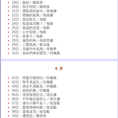
19日：饒恕／陳巽美
20日：與主同死／陳巽美
21日：運動員的啟示／黃維娜
22日：閒懶的後果／黃維娜
23日：真的富足／海顏
24日：投資或消費？／海顏
25日：真誠的見證／海顏
26日：心中安靜／海顏
27日：真果子／海顏
28日：施恩的神／孫黃慧慶
29日：三重恩典／劉汝璇
30日：克服中年低潮／李雅華
31日：為你們來的聲音／邱佩鳳
6 月
01日：用靈方能明白／邱佩鳳
02日：舉手承認主／邱佩鳳
03日：憑信不憑眼見／邱佩鳳
04日：超然的事／邱佩鳳
05日：珍惜肢體生活／馮文娜
06日：不作拋垃圾的人／馮文娜
07日：連付小費不如？／徐道勵
08日：愛慕我神的殿／徐道勵
09日：靈魂哀哭／徐道勵
10日：遭恨惡／陳巽美