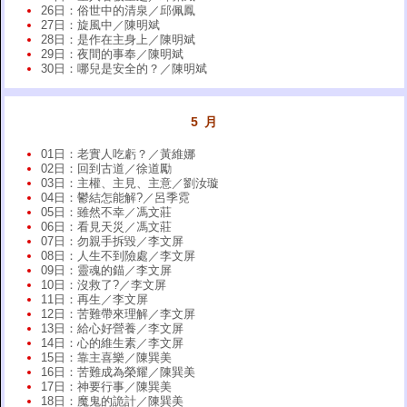
26日：俗世中的清泉／邱佩鳳
27日：旋風中／陳明斌
28日：是作在主身上／陳明斌
29日：夜間的事奉／陳明斌
30日：哪兒是安全的？／陳明斌
5 月
01日：老實人吃虧？／黃維娜
02日：回到古道／徐道勵
03日：主權、主見、主意／劉汝璇
04日：鬱結怎能解?／呂季霓
05日：雖然不幸／馮文莊
06日：看見天災／馮文莊
07日：勿親手拆毀／李文屏
08日：人生不到險處／李文屏
09日：靈魂的錨／李文屏
10日：沒救了?／李文屏
11日：再生／李文屏
12日：苦難帶來理解／李文屏
13日：給心好營養／李文屏
14日：心的維生素／李文屏
15日：靠主喜樂／陳巽美
16日：苦難成為榮耀／陳巽美
17日：神要行事／陳巽美
18日：魔鬼的詭計／陳巽美