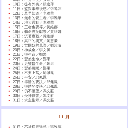
10日：徒有外表／張逸萍
11日：監獄事奉後感／張逸萍
12日：及早知道／李雅華
13日：無名的愛主者／李雅華
14日：地大震動／李雅華
15日：王者也要等／黃維娜
16日：聽命勝於獻祭／黃維娜
17日：沉著應戰／黃維娜
18日：真正的獎賞／黃慧慶
19日：亡國奴的見證／劉汝璇
20日：神成全／李文屏
21日：得生命／鄭果
22日：豐盛生命／鄭果
23日：更豐盛生命／鄭果
24日：豐盛腳蹤／鄭果
25日：不要上當／邱佩鳳
26日：平安／邱佩鳳
27日：得勝的要訣／邱佩鳳
28日：得勝的要訣／邱佩鳳
29日：仍不絕望／馮文莊
30日：受神影響／馮文莊
31日：求主指示／馮文莊
11 月
01日：不被怪異迷惑／張逸萍