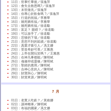
11日：世事忙畢後／張逸萍
12日：會失去救恩嗎?／張逸萍
13日：末世徵兆／張逸萍
14日：你專心於飲食嗎 ?／張逸萍
15日：行道的祝福／李雅華
16日：雖死猶有福／李雅華
17日：雖死猶有福／徐道勵
18日：富足？ 眼瞎？／徐道勵
19日：可以放手了／徐道勵
20日：悲慘的下場／徐道勵
21日：意想不到的延續／徐道勵
22日：真愛才吸引人／馮文娜
23日：受造奇妙可畏／王雅惠
24日：上帝在開玩笑嗎？／王雅惠
25日：在神凡事都能／陳明斌
26日：魂修抑或靈修／陳明斌
27日：聖經的應用／陳明斌
28日：合神心意的人／陳明斌
29日：財寶與心／陳明斌
30日：財貨來源／陳明斌
7 月
01日：老實人吃虧？／黃維娜
02日：讓神雕琢／陳明斌
03日：有福的國家／馮文娜