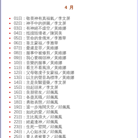
4 月
01日：敬畏神有真福氣／李文屏
02日：神手中的拼圖／李文屏
03日：有神絕不虛空／黃維娜
04日：抵擋毀壞者／陳巽美
05日：苦命的拿俄米／李雅華
06日：靠主蒙福／李雅華
07日：憂慮是罪／黃維娜
08日：服事中被修剪／黃維娜
09日：我心要稱頌神／黃維娜
10日：音樂的服事／黃維娜
11日：看主不看風浪／黃維娜
12日：父母敬虔子女蒙福／黃維娜
13日：以主的聲音為標準／黃維娜
14日：主是良醫靈藥／李文屏
15日：抬起頭來／李文屏
16日：良朋密友／邱佩鳳
17日：各盡其職／邱佩鳳
18日：勇敢表態／邱佩鳳
19日：退一步海闊天空／邱佩鳳
20日：如此的愛／邱佩鳳
21日：主比風浪大／邱佩鳳
22日：絕處逢神／邱佩鳳
23日：生死一臂間／邱佩鳳
24日：人心如水深／邱佩鳳
25日：量人者被量之／邱佩鳳