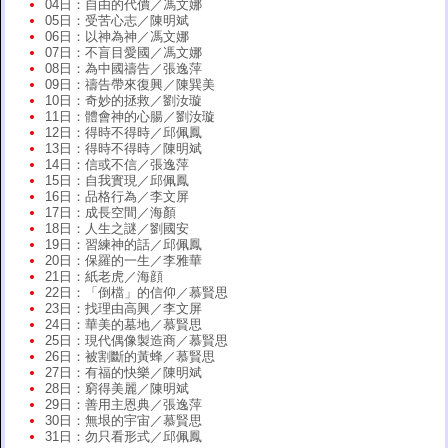
04日：自由的代價／馮文娜
05日：受苦心志／陳明斌
06日：以神為神／馮文娜
07日：不盲目愛國／馮文娜
08日：為中國禱告／張逸萍
09日：禱告帶來復興／陳巽美
10日：奇妙的拯救／劉汝璇
11日：體會神的心腸／劉汝璇
12日：得時不得時／邱佩鳳
13日：得時不得時／陳明斌
14日：信或不信／張逸萍
15日：自我實現／邱佩鳳
16日：品格行為／李文屏
17日：成長空間／海顏
18日：人生之謎／劉國安
19日：習練神的話／邱佩鳳
20日：保羅的一生／李雅華
21日：紙老虎／海顔
22日：「倒檔」的信仰／慕賢思
23日：找理由高興／李文屏
24日：華美的墓地／慕賢思
25日：現代偶像製造商／慕賢思
26日：被割斷的黃蜂／慕賢思
27日：有福的快樂／陳明斌
28日：窮得美麗／陳明斌
29日：善用主恩典／張逸萍
30日：無垠的宇宙／慕賢思
31日：勿只看形式／邱佩鳳