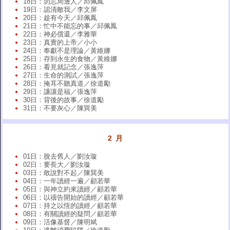
18日：勿忘周邊人／邱佩鳳
19日：認清敵我／李文屏
20日：趁有今天／邱佩鳳
21日：忙中不能忘的事／邱佩鳳
22日：神必償還／李雅華
23日：真實的上帝／小小
24日：奉獻不是理論／黃維娜
25日：存到永生的食物／黃維娜
26日：看見就記念／張逸萍
27日：生命的測試／張逸萍
28日：掩耳不聽真道／徐道勵
29日：謙讓是福／張逸萍
30日：背後的故事／徐道勵
31日：不要灰心／陳巽美
2 月
01日：脫去舊人／劉汝璇
02日：要長大／劉汝璇
03日：敢說對不起／陳巽美
04日：一年讀經一遍／顧若華
05日：與神立約來讀經／顧若華
06日：以禱告開始的讀經／顧若華
07日：持之以恆的讀經／顧若華
08日：有關讀經的疑問／顧若華
09日：活像基督／陳明斌