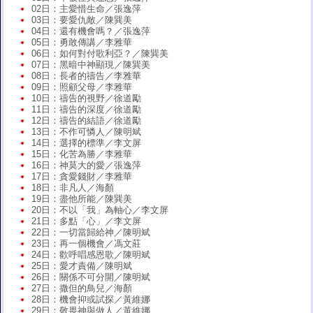
02日：主愛惜生命／張逸萍
03日：要愛仇敵／陳巽美
04日：還有機會嗎？／張逸萍
05日：勇敢傳講／李雅華
06日：如何對付歌利亞？／陳巽美
07日：黑暗中神顯現／陳巽美
08日：長者的禱告／李雅華
09日：照顧父母／李雅華
10日：禱告的視野／徐道勵
11日：禱告的深度／徐道勵
12日：禱告的結語／徐道勵
13日：不作可憐人／陳明斌
14日：選擇的標準／李文屏
15日：化苦為勝／李雅華
16日：神莫大的愛／張逸萍
17日：貪愛錢財／李雅華
18日：非凡人／海顏
19日：盡他所能／陳巽美
20日：不以「我」為軸心／李文屏
21日：多點「心」／李文屏
22日：一切當歸給神／陳明斌
23日：再一個機會／馮文莊
24日：歡呼唱感恩歌／陳明斌
25日：愛才責備／陳明斌
26日：關係不可分開／陳明斌
27日：撒但的鳥兒／海顏
28日：機會抑或試探／黃維娜
29日：敬畏神與做人／黃維娜