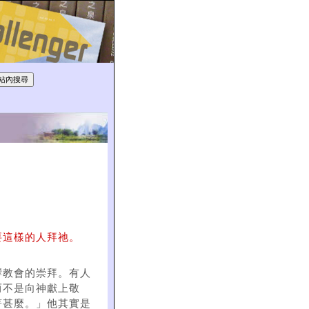
要這樣的人拜祂。
響教會的崇拜。有人
而不是向神獻上敬
著甚麼。」他其實是