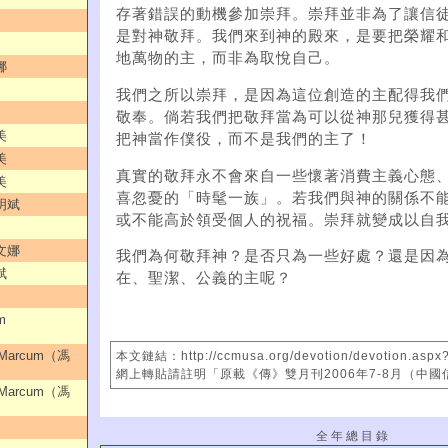
存著錯誤的動機參加崇拜。崇拜並非為了讓信
是對神敬拜。我們來到神的殿來，是要把榮耀
地萬物的主，而非為取悅自己。
娜
我們之所以崇拜，是因為這位創造的主配得我
敬奉。倘若我們把敬拜當為可以從神那兒獲得
美
把神當作僕役，而不是我們的主了！
美
真實的敬拜永不會來自一些懷著消費主義心態
美
喜忽憂的「時髦一族」。若我們與神的關係不
明斌
或不能高於領受個人的祝福。崇拜就變成以自
文娜
我們為何敬拜神？是否只為一些好處？還是因
斌
在、聖潔、公義的主呢？
m
Marcum（馮
本文鏈結：http://ccmusa.org/devotion/devotion.aspx
網上轉貼請註明「原載《傳》雙月刊2006年7-8月（中
Marcum（馮
全 年 總 目 錄