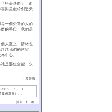
徒「得著甚麼」，而
和喜樂呈獻給創造天
們每一個受造的人的
甚麼的手段，我們是
、個人至上、情緒忽
能超越我們的慾望，
我為中心。
為祂是那位全能、永
～慕賢思
?id=tr20060801
國信徒佈道會）」。
頁 首
|
下一篇