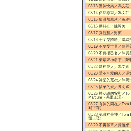
08/13 因神快樂／馮文莊
08/14 仍然尊重／馮文莊
08/15 知識加恩慈／黃維
08/16 動慈心／陳巽美
08/17 真智慧／海顏
08/18 十字架誇勝／陳巽
08/19 不要愛世界／陳巽
08/20 不傳揚己名／陳巽
08/21 榮燿歸神名下／陳
08/22 愛神愛人／馮文娜
08/23 愛不可愛的人／馮
08/24 神聖的寬恕／陳明
08/25 捨棄的愛／陳明斌
08/26 神話語的安慰／To
Marcum（馮爾正譯）
08/27 有神的同在／Tom 
爾正譯）
08/28 認識神是神／Tom 
爾正譯）
08/29 不再孤單／黃維娜