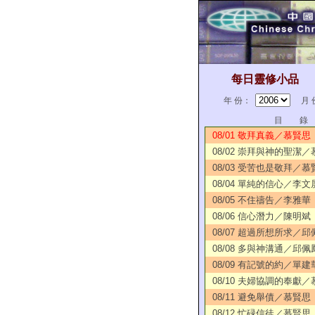
每日靈修小品
年 份：
月 
目 錄
08/01 敬拜真義／慕賢思
08/02 崇拜與神的聖潔
08/03 受苦也是敬拜／慕
08/04 單純的信心／李文
08/05 不住禱告／李雅華
08/06 信心潛力／陳明斌
08/07 超過所想所求／邱
08/08 多與神溝通／邱佩
08/09 有記號的約／單建
08/10 夫婦協調的奉獻
08/11 避免舉債／慕賢思
08/12 忙碌信徒／慕賢思