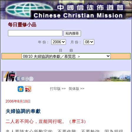
每日靈修小品
年 份：
月 份：
目 錄
打印版 >>
简体版 >>
2006年8月10日
夫婦協調的奉獻
二人若不同心，豈能同行呢。（摩三3）
各人要隨本心所酌定的，不要作難，不要勉強，因為捐得