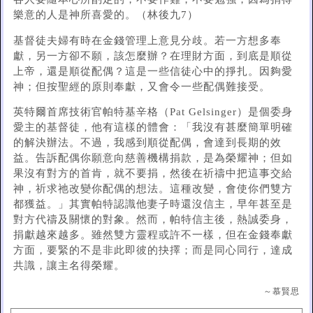
樂意的人是神所喜愛的。（林後九7）
基督徒夫婦有時在金錢管理上意見分歧。若一方想多奉
獻，另一方卻不願，該怎麼辦？在理財方面，到底是順從
上帝，還是順從配偶？這是一些信徒心中的掙扎。因夠愛
神；但按聖經的原則奉獻，又會令一些配偶難接受。
英特爾首席技術官帕特基辛格（Pat Gelsinger）是個委身
愛主的基督徒，他有這樣的體會：「我沒有甚麼簡單明確
的解決辦法。不過，我感到順從配偶，會達到長期的效
益。告訴配偶你願意向慈善機構捐款，是為榮耀神；但如
果沒有對方的首肯，就不要捐，然後在祈禱中把這事交給
神，祈求祂改變你配偶的想法。這種改變，會使你們雙方
都獲益。」其實帕特認識他妻子時還沒信主，早年甚至是
對方代禱及關懷的對象。然而，帕特信主後，熱誠委身，
捐獻越來越多。雖然雙方靈程或許不一樣，但在金錢奉獻
方面，要緊的不是非此即彼的抉擇；而是同心同行，達成
共識，讓主名得榮耀。
～慕賢思