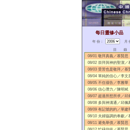
每日靈修小品
年 份：
月 
目 錄
08/01 敬拜真義／慕賢思
08/02 崇拜與神的聖潔
08/03 受苦也是敬拜／慕
08/04 單純的信心／李文
08/05 不住禱告／李雅華
08/06 信心潛力／陳明斌
08/07 超過所想所求／邱
08/08 多與神溝通／邱佩
08/09 有記號的約／單建
08/10 夫婦協調的奉獻
08/11 避免舉債／慕賢思
08/12 忙碌信徒／慕賢思