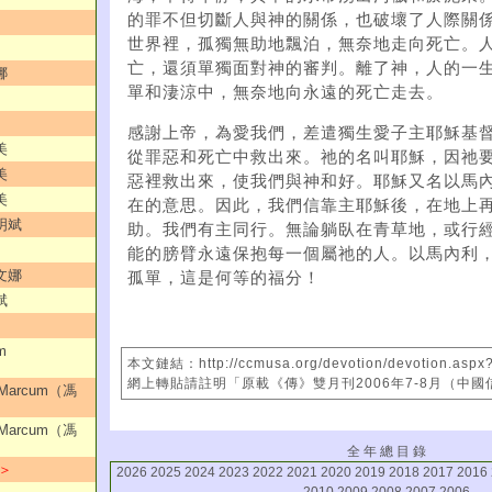
的罪不但切斷人與神的關係，也破壞了人際關
世界裡，孤獨無助地飄泊，無奈地走向死亡。
亡，還須單獨面對神的審判。離了神，人的一
娜
單和淒涼中，無奈地向永遠的死亡走去。
感謝上帝，為愛我們，差遣獨生愛子主耶穌基
美
從罪惡和死亡中救出來。祂的名叫耶穌，因祂
美
惡裡救出來，使我們與神和好。耶穌又名以馬
美
在的意思。因此，我們信靠主耶穌後，在地上
明斌
助。我們有主同行。無論躺臥在青草地，或行
能的膀臂永遠保抱每一個屬祂的人。以馬內利
文娜
孤單，這是何等的福分！
斌
m
本文鏈結：http://ccmusa.org/devotion/devotion.aspx
網上轉貼請註明「原載《傳》雙月刊2006年7-8月（中
Marcum（馮
Marcum（馮
全 年 總 目 錄
 ＞
2026
2025
2024
2023
2022
2021
2020
2019
2018
2017
2016
2010
2009
2008
2007
2006