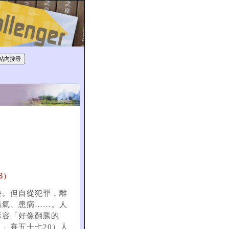
3）
快。但自從犯罪，離
嘔氣、患病……。人
形容「好像翻騰的
」賽五十七20）人