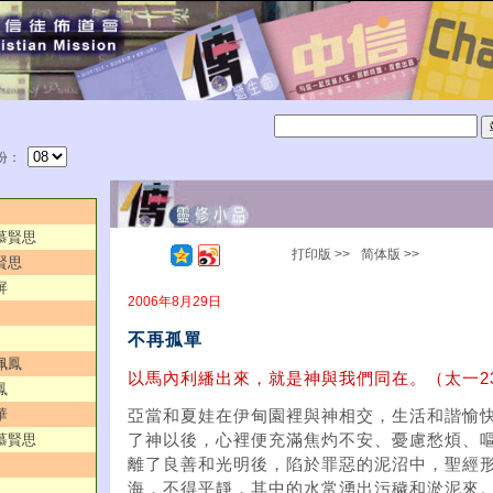
份：
／慕賢思
打印版 >>
简体版 >>
賢思
屏
2006年8月29日
不再孤單
佩鳳
以馬內利繙出來，就是神與我們同在。（太一2
鳳
華
亞當和夏娃在伊甸園裡與神相交，生活和諧愉
／慕賢思
了神以後，心裡便充滿焦灼不安、憂慮愁煩、
離了良善和光明後，陷於罪惡的泥沼中，聖經
海，不得平靜，其中的水常湧出污穢和淤泥來。