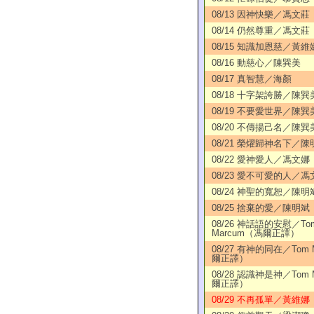
08/13 因神快樂／馮文莊
08/14 仍然尊重／馮文莊
08/15 知識加恩慈／黃維
08/16 動慈心／陳巽美
08/17 真智慧／海顏
08/18 十字架誇勝／陳巽
08/19 不要愛世界／陳巽
08/20 不傳揚己名／陳巽
08/21 榮燿歸神名下／陳
08/22 愛神愛人／馮文娜
08/23 愛不可愛的人／馮
08/24 神聖的寬恕／陳明
08/25 捨棄的愛／陳明斌
08/26 神話語的安慰／To
Marcum（馮爾正譯）
08/27 有神的同在／Tom 
爾正譯）
08/28 認識神是神／Tom 
爾正譯）
08/29 不再孤單／黃維娜