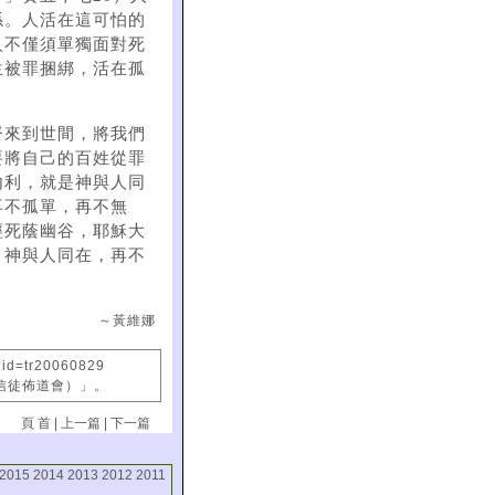
係。人活在這可怕的
人不僅須單獨面對死
生被罪捆綁，活在孤
督來到世間，將我們
要將自己的百姓從罪
內利，就是神與人同
再不孤單，再不無
經死蔭幽谷，耶穌大
，神與人同在，再不
～黃維娜
?id=tr20060829
國信徒佈道會）」。
頁 首
|
上一篇
|
下一篇
2015
2014
2013
2012
2011