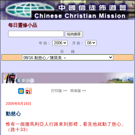
每日靈修小品
年 份：
月 份：
目 錄
打印版 >>
简体版 >>
2006年8月16日
動慈心
惟有一個撒馬利亞人行路來到那裡，看見他就動了慈心。
（路十33）