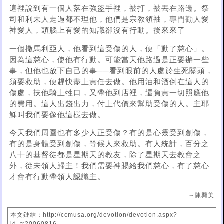
這裡說到有一個人落在強盜手裡，被打，被丟在路邊。祭
司和利未人走過都不理他，他們是宗教領袖，專門勸人愛
神愛人，頭腦上有愛的知識卻沒有行動。後來來了
一個撒馬利亞人，他看到這受傷的人，便「動了慈心」。
因為這慈心，使他有行動。可能當天他路過是正要辦一些
事，但他也放下自己的事──看到眼前的人處於生死關頭，
須要救助，便趕快盡上責任去做。他用油和酒倒在這人的
傷處，扶他騎上牲口，又帶他到店裡，還負責一切照應他
的費用。這人出錢出力，付上代價來幫助受傷的人。主耶
穌叫我們要像他這樣去做。
今天我們周圍也有多少人正受傷？有的是心靈受到創傷，
有的是身體受到創傷，等候人來救助。有人統計，百分之
八十的基督徒都是星期天的教友，除了星期天去教會之
外，從未領人歸主！我們需要神賜給我們慈心，有了慈心
才會有行動帶領人認識主。
～陳巽美
本文鏈結：http://ccmusa.org/devotion/devotion.aspx?
id=tr20060816