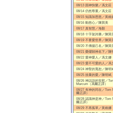
08/13 因神快樂／馮文莊
08/14 仍然尊重／馮文莊
08/15 知識加恩慈／黃維
08/16 動慈心／陳巽美
08/17 真智慧／海顏
08/18 十字架誇勝／陳巽
08/19 不要愛世界／陳巽
08/20 不傳揚己名／陳巽
08/21 榮燿歸神名下／陳
08/22 愛神愛人／馮文娜
08/23 愛不可愛的人／馮
08/24 神聖的寬恕／陳明
08/25 捨棄的愛／陳明斌
08/26 神話語的安慰／To
Marcum（馮爾正譯）
08/27 有神的同在／Tom 
爾正譯）
08/28 認識神是神／Tom 
爾正譯）
08/29 不再孤單／黃維娜