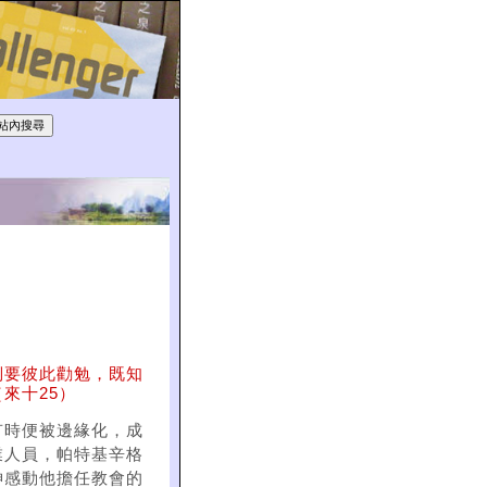
倒要彼此勸勉，既知
來十25）
有時便被邊緣化，成
業人員，帕特基辛格
而，神感動他擔任教會的