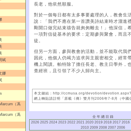
長老，他依然順服。
對於一個每日都有太多事要處理的人，教會生
娜
說：「我們不應在第一首讚美詩結束時才溜進
剛開口做完結束禱告就匆匆離去！」他深信，
一項對信徒基本的要求：定期參與聚會，而且
美
徒。
美
但另一方面，參與教會的活動，並不能取代我
美
因此，他個人仍竭力追求與主親密相交，經常
明斌
機上閱讀。帕特除了擔任長老、教主日學外，
查經班，且引領了不少人歸向主。
文娜
斌
m
本文鏈結：http://ccmusa.org/devotion/devotion.aspx
網上轉貼請註明「原載《傳》雙月刊2006年7-8月（中
Marcum（馮
Marcum（馮
全 年 總 目 錄
2026
2025
2024
2023
2022
2021
2020
2019
2018
2017
2016
2010
2009
2008
2007
2006