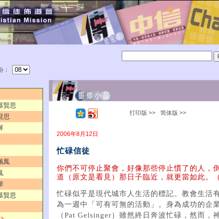
份：
／慕賢思
打印版 >>
简体版 >>
賢思
屏
2006年8月12日
忙碌信徒
佩鳳
你們不可停止聚會，好像那些停止慣了的人，
鳳
道（原文是看見）那日子臨近，就更當如此。（
華
忙碌似乎是現代城市人生活的標記。教會生活
／慕賢思
為一週中「可有可無的活動」。身為成功的企
（Pat Gelsinger）雖然終日奔波忙碌，然
 ＞