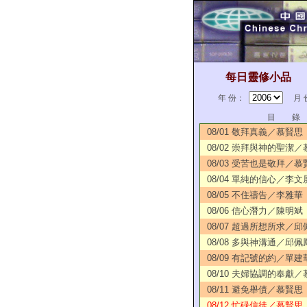
每日靈修小品
年 份：
月 
目 錄
08/01 敬拜真義／慕賢思
08/02 崇拜與神的聖潔
08/03 受苦也是敬拜／慕
08/04 單純的信心／李文
08/05 不住禱告／李雅華
08/06 信心潛力／陳明斌
08/07 超過所想所求／邱
08/08 多與神溝通／邱佩
08/09 有記號的約／單建
08/10 夫婦協調的奉獻
08/11 避免舉債／慕賢思
08/12 忙碌信徒／慕賢思