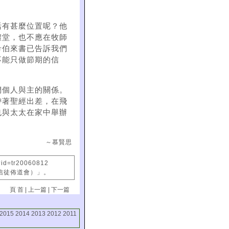
活有甚麼位置呢？他
禮堂，也不應在牧師
希伯來書已告訴我們
不能只做節期的信
們個人與主的關係。
帶著聖經出差，在飛
也與太太在家中舉辦
～慕賢思
?id=tr20060812
國信徒佈道會）」。
頁 首
|
上一篇
|
下一篇
2015
2014
2013
2012
2011