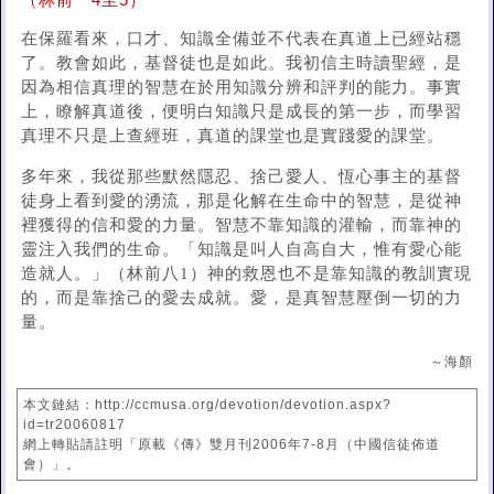
（林前一4至5）
在保羅看來，口才、知識全備並不代表在真道上已經站穩
了。教會如此，基督徒也是如此。我初信主時讀聖經，是
因為相信真理的智慧在於用知識分辨和評判的能力。事實
上，瞭解真道後，便明白知識只是成長的第一步，而學習
真理不只是上查經班，真道的課堂也是實踐愛的課堂。
多年來，我從那些默然隱忍、捨己愛人、恆心事主的基督
徒身上看到愛的湧流，那是化解在生命中的智慧，是從神
裡獲得的信和愛的力量。智慧不靠知識的灌輸，而靠神的
靈注入我們的生命。「知識是叫人自高自大，惟有愛心能
造就人。」（林前八1）神的救恩也不是靠知識的教訓實現
的，而是靠捨己的愛去成就。愛，是真智慧壓倒一切的力
量。
～海顏
本文鏈結：http://ccmusa.org/devotion/devotion.aspx?
id=tr20060817
網上轉貼請註明「原載《傳》雙月刊2006年7-8月（中國信徒佈道
會）」。