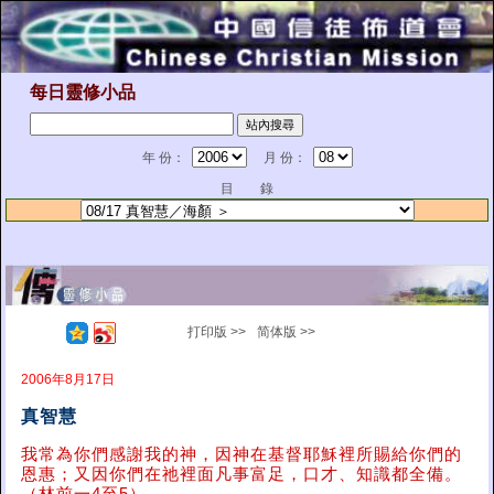
每日靈修小品
年 份：
月 份：
目 錄
打印版 >>
简体版 >>
2006年8月17日
真智慧
我常為你們感謝我的神，因神在基督耶穌裡所賜給你們的
恩惠；又因你們在祂裡面凡事富足，口才、知識都全備。