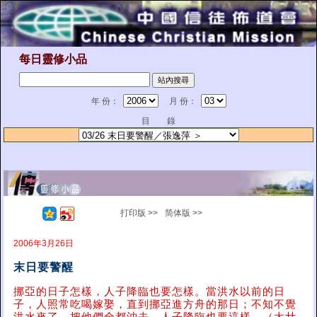
每日靈修小品
年 份：
月 份：
目 錄
打印版 >>
简体版 >>
2006年3月26日
末日要警醒
挪亞的日子怎樣，人子降臨也要怎樣。當洪水以前的日
子，人照常吃喝嫁娶，直到挪亞進方舟的那日；不知不覺