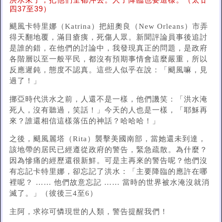
洪水來了，把他們全都沖去。人子降臨也要這樣。（太廿
四37至39）
颶風卡特里娜（Katrina）把紐奧良（New Orleans）市弄
得天翻地覆，滿目瘡痍，死傷人眾。新聞評論員事後追討
是誰的錯，在他們的討論中，我發現真正的問題，是政府
各階層以至一般平民，都沒有預期事情會這麼嚴重，所以
反應遲鈍，態度不認真。這些人似乎在說：「颶風嘛，見
過了！」
挪亞時代洪水之前，人還不是一樣，他們譏笑：「洪水淹
死人，沒有聽過，笑話！」今天的人也是一樣，「耶穌再
來？誰還相信這樣落伍的神話？哈哈哈！」
之後，颶風麗塔（Rita）襲擊美國南部，當她還未到達，
該地帶的居民已經遵從政府的警告，緊急疏散。為什麼？
因為慘痛的經歷還很新鮮。可是主再來的警告呢？他們沒
有忘記卡特里娜，卻忘記了洪水：「主要降臨的應許在哪
裡呢？ …… 他們故意忘記 …… 當時的世界被水淹沒就消
滅了。」（彼後三4至6）
主阿，求祢可憐現世的人類，警告提醒我們！