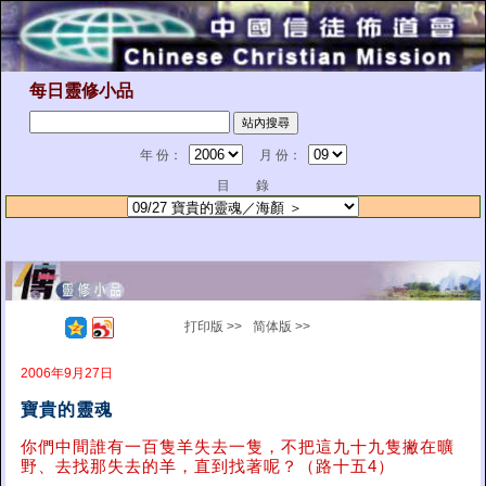
每日靈修小品
年 份：
月 份：
目 錄
打印版 >>
简体版 >>
2006年9月27日
寶貴的靈魂
你們中間誰有一百隻羊失去一隻，不把這九十九隻撇在曠
野、去找那失去的羊，直到找著呢？（路十五4）