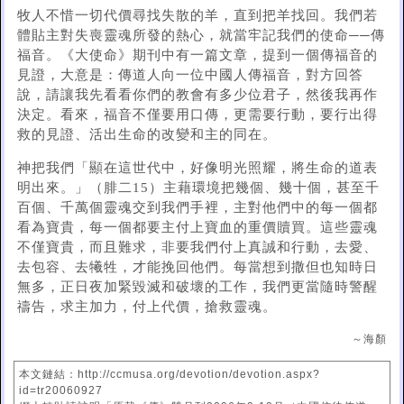
牧人不惜一切代價尋找失散的羊，直到把羊找回。我們若
體貼主對失喪靈魂所發的熱心，就當牢記我們的使命──傳
福音。《大使命》期刊中有一篇文章，提到一個傳福音的
見證，大意是：傳道人向一位中國人傳福音，對方回答
說，請讓我先看看你們的教會有多少位君子，然後我再作
決定。看來，福音不僅要用口傳，更需要行動，要行出得
救的見證、活出生命的改變和主的同在。
神把我們「顯在這世代中，好像明光照耀，將生命的道表
明出來。」（腓二15）主藉環境把幾個、幾十個，甚至千
百個、千萬個靈魂交到我們手裡，主對他們中的每一個都
看為寶貴，每一個都要主付上寶血的重價贖買。這些靈魂
不僅寶貴，而且難求，非要我們付上真誠和行動，去愛、
去包容、去犧牲，才能挽回他們。每當想到撒但也知時日
無多，正日夜加緊毀滅和破壞的工作，我們更當隨時警醒
禱告，求主加力，付上代價，搶救靈魂。
～海顏
本文鏈結：http://ccmusa.org/devotion/devotion.aspx?
id=tr20060927