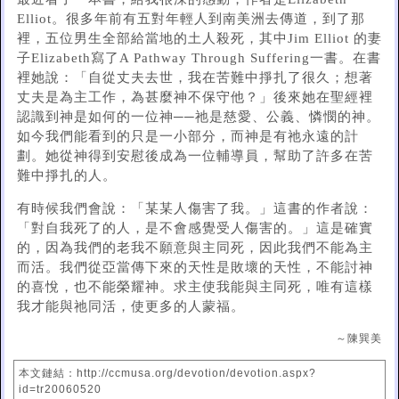
Elliot。很多年前有五對年輕人到南美洲去傳道，到了那
裡，五位男生全部給當地的土人殺死，其中Jim Elliot 的妻
子Elizabeth寫了A Pathway Through Suffering一書。在書
裡她說：「自從丈夫去世，我在苦難中掙扎了很久；想著
丈夫是為主工作，為甚麼神不保守他？」後來她在聖經裡
認識到神是如何的一位神──祂是慈愛、公義、憐憫的神。
如今我們能看到的只是一小部分，而神是有祂永遠的計
劃。她從神得到安慰後成為一位輔導員，幫助了許多在苦
難中掙扎的人。
有時候我們會說：「某某人傷害了我。」這書的作者說：
「對自我死了的人，是不會感覺受人傷害的。」這是確實
的，因為我們的老我不願意與主同死，因此我們不能為主
而活。我們從亞當傳下來的天性是敗壞的天性，不能討神
的喜悅，也不能榮耀神。求主使我能與主同死，唯有這樣
我才能與祂同活，使更多的人蒙福。
～陳巽美
本文鏈結：http://ccmusa.org/devotion/devotion.aspx?
id=tr20060520