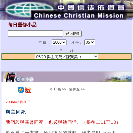
每日靈修小品
年 份：
月 份：
目 錄
打印版 >>
简体版 >>
2006年5月20日
與主同死
我們若與基督同死，也必與祂同活。（提後二11至13）
最近看了一本書，給我很深的感動，作者是Elizabeth