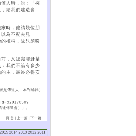
的僕人時，說：「祢
姓，給我們建造會
他家時，他請幾位朋
自以為不配去見
極的權柄，故只須吩
面前，又認識耶穌基
義：我們不論有多少
地的主，最終必得安
者是傳道人，本刊編輯）
?id=tr20170509
國信徒佈道會）」。
頁 首
|
上一篇
|
下一篇
2015
2014
2013
2012
2011