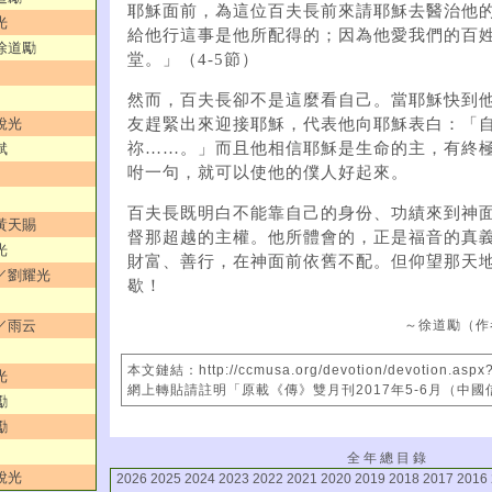
耶穌面前，為這位百夫長前來請耶穌去醫治他
光
給他行這事是他所配得的；因為他愛我們的百
／徐道勵
堂。」（4-5節）
然而，百夫長卻不是這麼看自己。當耶穌快到
友趕緊出來迎接耶穌，代表他向耶穌表白：「
銳光
祢……。」而且他相信耶穌是生命的主，有終
斌
咐一句，就可以使他的僕人好起來。
百夫長既明白不能靠自己的身份、功績來到神
／黃天賜
督那超越的主權。他所體會的，正是福音的真
光
財富、善行，在神面前依舊不配。但仰望那天
潤／劉耀光
歇！
！／雨云
～徐道勵（作
本文鏈結：http://ccmusa.org/devotion/devotion.aspx
光
網上轉貼請註明「原載《傳》雙月刊2017年5-6月（中
勵
勵
全 年 總 目 錄
銳光
2026
2025
2024
2023
2022
2021
2020
2019
2018
2017
2016