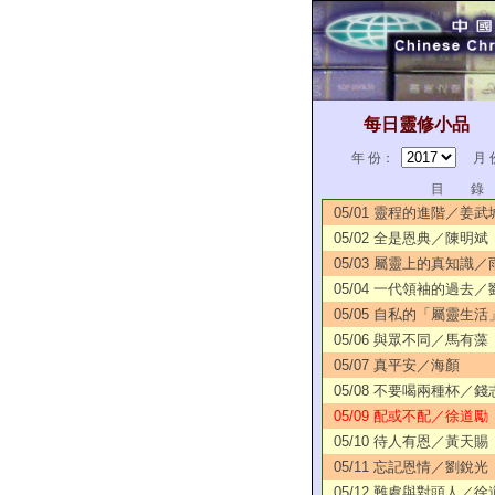
每日靈修小品
年 份：
月 
目 錄
05/01 靈程的進階／姜武
05/02 全是恩典／陳明斌
05/03 屬靈上的真知識／
05/04 一代領袖的過去
05/05 自私的「屬靈生
05/06 與眾不同／馬有藻
05/07 真平安／海顏
05/08 不要喝兩種杯／錢
05/09 配或不配／徐道勵
05/10 待人有恩／黃天賜
05/11 忘記恩情／劉銳光
05/12 難處與對頭人／徐