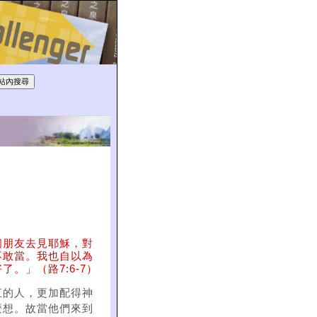
個朋友去見耶穌，對
不敢當。我也自以為
。」（路7:6-7）
直的人，更加配得神
麼想。故當他們來到