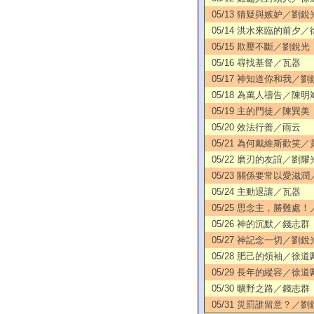
05/13 猜疑與嫉妒／劉銳
05/14 洪水來臨的前夕
05/15 欺壓不斷／劉銳光
05/16 尋找基督／瓦器
05/17 神知道你和我／劉
05/18 為萬人禱告／陳明
05/19 主的門徒／陳巽美
05/20 效法行善／雨云
05/21 為何戴維斯歡笑
05/22 磨刃的友誼／劉耀
05/23 關係要常以愛滋
05/24 主動退讓／瓦器
05/25 思念主，勝難處
05/26 神的沉默／錢志群
05/27 神記念一切／劉銳
05/28 肥己的領袖／徐道
05/29 長年的縱容／徐道
05/30 曠野之路／錢志群
05/31 災罰誰留意？／劉