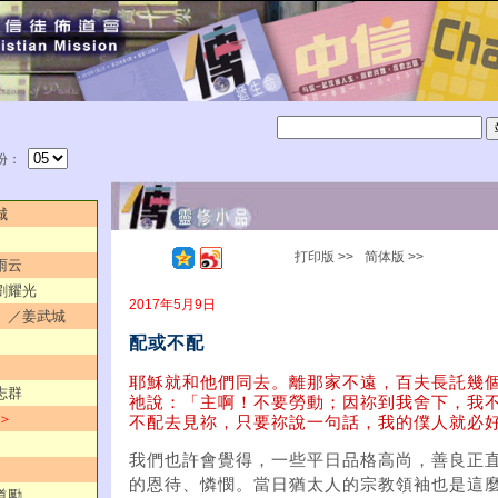
份：
城
打印版 >>
简体版 >>
雨云
／劉耀光
2017年5月9日
活」／姜武城
配或不配
耶穌就和他們同去。離那家不遠，百夫長託幾
志群
祂說：「主啊！不要勞動；因祢到我舍下，我
 ＞
不配去見祢，只要祢說一句話，我的僕人就必好了
我們也許會覺得，一些平日品格高尚，善良正
的恩待、憐憫。當日猶太人的宗教領袖也是這
道勵