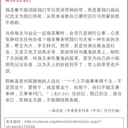
前10:21-22）
领圣餐不能消除我们平日里得罪神的罪，而是要我们藉此
纪念主为我们而死，从而来省察自己哪些言行与所蒙的恩
不相称。
当你每次与会众一起领圣餐时，会否只是例行公事，心里
安静却无任何自省？领圣餐表明我们与主有一种生命的关
系，尊主为大，学主样式。然而，若是转身出教会进社
会，又贪又色又信风水等，那就等同与魔鬼联系上，刚吃
了主的筵席，转身又来吃魔鬼的筵席。甚至为自己的小聪
明而沾沾自喜，以为天上的好处到手了，世上的享受也不
放。
耶稣基督对跟随祂的人说过：“一个人不能事奉两个主；不
是恶这个、爱那个，就是重这个、轻那个。你们不能又事
奉神，又事奉玛门。”（太6:24）当切记，既已归主，就当
舍己，双脚走天路，不能脚踏两条船。
～钱志群（作者是本刊及《中信》月刊主编）
本文链结：http://ccmusa.org/devotion/devotion.aspx?
id=sm20170508