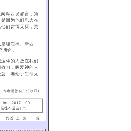
度向摩西发怨言，第
次是因为他们思念在
见他们贪得无厌，更
也是埋怨神。摩西
华发的。”
把这样的人放在我们
相效力，叫爱神的人
美意，埋怨于生命无
（作者是教会主任牧师）
x?id=sm20171109
国信徒布道会）"。
页 首
|
上一篇
|
下一篇