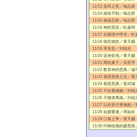
11/13 圣民之死／钱志群
11/14 操练节制／钱志群
11/15 操练忍耐／钱志群
11/16 神的宽容／杜嘉明
11/17 在困境中呼求／杜
11/18 彼此饶恕／黄天赐
11/19 享安息／刘锐光
11/20 设身处地／黄天赐
11/21 两粒麦子／吴世芳
11/22 数算神的恩典／诚
11/23 领受恩典之后／黄
11/24 都是恩典／姜武城
11/25 不轻看婚姻／刘锐
11/26 不随便离婚／刘锐
11/27 以欣赏代替挑剔
11/28 姑嫂重逢／周如欢
11/29 口角之争／黄天赐
11/30 约翰纽顿的蒙恩