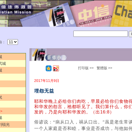
份：
城
武城
打印版 >>
繁體版 >>
城
2017年11月9日
埋怨无益
斌
耶和华晚上必给你们肉吃，早晨必给你们食物
和华发的怨言，祂都听见了。我们算什么，你
 ＞
发的，乃是向耶和华发的。（出16:8）
赐
俗谚说：“病从口入，祸从口出。”虽是老生常
／刘锐光
一个人家庭是否和睦，事业是否成功，与他如