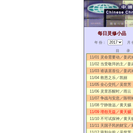
每日灵修小品
年 份：
月 
目 录
11/01 灵命需要动／姜武
11/02 当受敬拜的主／姜
11/03 谁该居首位／姜武
11/04 救恩之乐／凯丽
11/05 全心交托／吴世芳
11/06 灵里苏醒时／雨云
11/07 争战与安息／陈明
11/08 宁静致远／黄天赐
11/09 埋怨无益／黄天赐
11/10 不可试探神／黄天
11/11 天国子民的财宝
11/12 审判台前／吴世芳