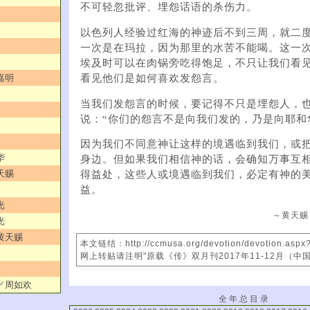
不可轻忽批评、埋怨话语的杀伤力。
以色列人经验过红海的神迹后不到三周，就二
一次是在玛拉，因为那里的水苦不能喝。这一
埃及时可以在肉锅旁吃得饱足，不只让我们看
看见他们是如何喜欢发怨言。
嘉明
当我们发怨言的时候，要记得不只是埋怨人，
说：“你们的怨言不是向我们发的，乃是向耶和
因为我们不同意神让这样的境遇临到我们，或
华
身边。但如果我们相信神的话，会确知万事互
天赐
得益处，这些人或境遇临到我们，必定有神的
益。
光
～黄天赐
光
／黄天赐
本文链结：http://ccmusa.org/devotion/devotion.asp
网上转贴请注明"原载《传》双月刊2017年11-12月（中
路／周如欢
全 年 总 目 录