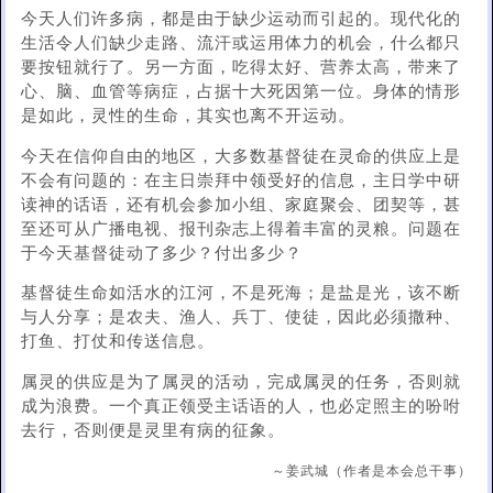
今天人们许多病，都是由于缺少运动而引起的。现代化的
生活令人们缺少走路、流汗或运用体力的机会，什么都只
要按钮就行了。另一方面，吃得太好、营养太高，带来了
心、脑、血管等病症，占据十大死因第一位。身体的情形
是如此，灵性的生命，其实也离不开运动。
今天在信仰自由的地区，大多数基督徒在灵命的供应上是
不会有问题的：在主日崇拜中领受好的信息，主日学中研
读神的话语，还有机会参加小组、家庭聚会、团契等，甚
至还可从广播电视、报刊杂志上得着丰富的灵粮。问题在
于今天基督徒动了多少？付出多少？
基督徒生命如活水的江河，不是死海；是盐是光，该不断
与人分享；是农夫、渔人、兵丁、使徒，因此必须撒种、
打鱼、打仗和传送信息。
属灵的供应是为了属灵的活动，完成属灵的任务，否则就
成为浪费。一个真正领受主话语的人，也必定照主的吩咐
去行，否则便是灵里有病的征象。
～姜武城（作者是本会总干事）