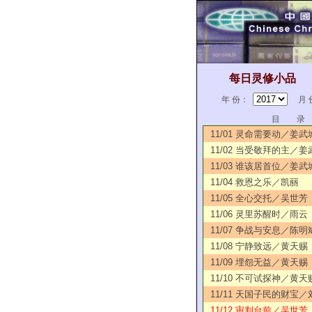
每日灵修小品
年 份：
月 
目 录
11/01 灵命需要动／姜武
11/02 当受敬拜的主／姜
11/03 谁该居首位／姜武
11/04 救恩之乐／凯丽
11/05 全心交托／吴世芳
11/06 灵里苏醒时／雨云
11/07 争战与安息／陈明
11/08 宁静致远／黄天赐
11/09 埋怨无益／黄天赐
11/10 不可试探神／黄天
11/11 天国子民的财宝
11/12 审判台前／吴世芳