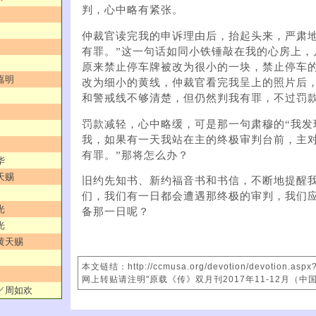
判，心中略有紧张。
仲裁官读完我的申诉理由后，抬起头来，严肃地
有罪。”这一句话如同小铁锤敲在我的心房上，
原来禁止停车牌被改为很小的一块，禁止停车
嘉明
改为细小的黄线，仲裁官看完我呈上的照片后
和警戒线不够清楚，但仍然判我有罪，不过罚
罚款减轻，心中略缓，可是那一句肃穆的“我发
我，如果有一天我站在主的终极审判台前，主对
有罪。”那将怎么办？
华
天赐
旧约先知书、新约福音书和书信，不断地提醒
们，我们有一日都会遭遇那终极的审判，我们
光
备那一日呢？
光
／黄天赐
本文链结：http://ccmusa.org/devotion/devotion.aspx
网上转贴请注明"原载《传》双月刊2017年11-12月（中
路／周如欢