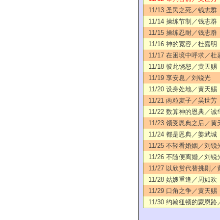
11/13 圣民之死／钱志群
11/14 操练节制／钱志群
11/15 操练忍耐／钱志群
11/16 神的宽容／杜嘉明
11/17 在困境中呼求／杜
11/18 彼此饶恕／黄天赐
11/19 享安息／刘锐光
11/20 设身处地／黄天赐
11/21 两粒麦子／吴世芳
11/22 数算神的恩典／诚
11/23 领受恩典之后／黄
11/24 都是恩典／姜武城
11/25 不轻看婚姻／刘锐
11/26 不随便离婚／刘锐
11/27 以欣赏代替挑剔
11/28 姑嫂重逢／周如欢
11/29 口角之争／黄天赐
11/30 约翰纽顿的蒙恩