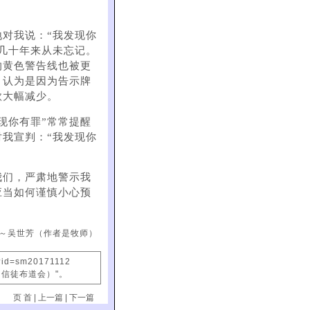
对我说：“我发现你
几十年来从未忘记。
的黄色警告线也被更
，认为是因为告示牌
款大幅减少。
现你有罪”常常提醒
我宣判：“我发现你
我们，严肃地警示我
应当如何谨慎小心预
～吴世芳（作者是牧师）
?id=sm20171112
国信徒布道会）"。
页 首
|
上一篇
|
下一篇