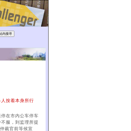
各人按着本身所行
误停在市内公车停车
中不服，到监理所提
庭的仲裁官前等候宣