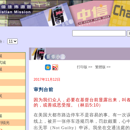
份：
城
武城
打印版 >>
繁體版 >>
城
2017年11月12日
审判台前
斌
因为我们众人，必要在基督台前显露出来，叫
的，或善或恶受报。（林后5:10）
在美国大都市路边停车不是容易的事。有一次
赐
线上，被开一张停车违规罚单，罚款颇重，心
／刘锐光
出无罪（Not Guilty）申诉。我坐在交通法
 ＞