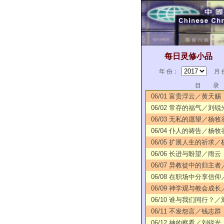
每日灵修小品
年 份：
月 
目 录
06/01 富贵浮云／黄天赐
06/02 常存的福气／刘锐
06/03 无私的愿望／杨牧
06/04 仆人的祷告／杨牧
06/05 扩展人生的祈求
06/06 长进与盼望／雨云
06/07 异教徒中的归主
06/08 在职场中分享信
06/09 神学观与教会成
06/10 谁与我们同行？
06/11 不发怨言／钱志群
06/12 神的察看／刘锐光