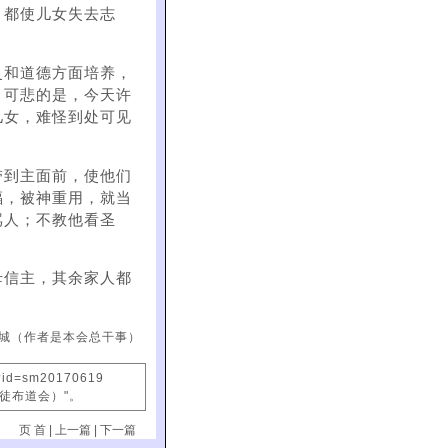
，都使儿女失去志
灵和道德方面培养，
。可悲的是，今天许
儿女，难怪到处可见
带到主面前，使他们
福，被神重用，就当
骂人；不教他看圣
母信主，其余家人都
城（作者是本会总干事）
x?id=sm20170619
信徒布道会）"。
页 首
|
上一篇
|
下一篇