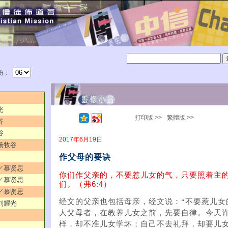
份：
光
打印版 >>
繁體版 >>
谷
谷
2017年6月19日
／杨牧谷
作父母的要诀
者／慕贤思
你们作父亲的，不要惹儿女的气，只要照着主
仰／慕贤思
们。（弗6:4）
长／慕贤思
经文的父亲也包括母亲，经文说：“不要惹儿女
／刘耀光
人父母者，在教养儿女之前，先要自律。今天
样，却不准儿女学坏；自己不去礼拜，却要儿