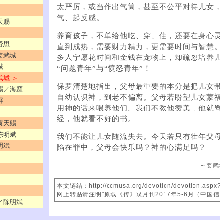
太严厉，或当作出气筒，甚至不公平对待儿女
气、起反感。
天赐
养育孩子，不单给他吃、穿、住，还要在身心
贤思
直到成熟，需要财力​​精力，更需要时间与智慧
／姜武城
多人宁愿花时间和金钱在宠物上，却疏忽培养
城
“问题青年”与“愤怒青年”！
武城 ＞
保罗清楚地指出，父母最重要的本分是把儿女
赏赐／海颜
自幼认识神，到老不偏离。父母若盼望儿女蒙
屏
用神的话来喂养他们。我们不教他赞美，他就
经，他就看不好的书。
／黄天赐
／陈明斌
我们不能让儿女随流失去。今天若只有壮年父
明斌
陷在罪中，父母会快乐吗？神的心满足吗？
～姜武
本文链结：http://ccmusa.org/devotion/devotion.asp
网上转贴请注明"原载《传》双月刊2017年5-6月（中国
袖／陈明斌