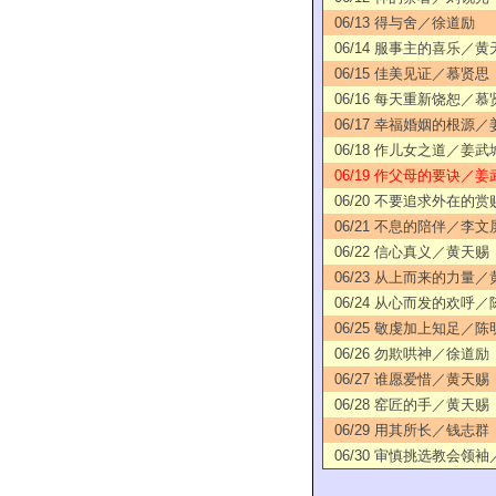
06/13 得与舍／徐道励
06/14 服事主的喜乐／黄
06/15 佳美见证／慕贤思
06/16 每天重新饶恕／慕
06/17 幸福婚姻的根源
06/18 作儿女之道／姜武
06/19 作父母的要诀／姜
06/20 不要追求外在的
06/21 不息的陪伴／李文
06/22 信心真义／黄天赐
06/23 从上而来的力量
06/24 从心而发的欢呼
06/25 敬虔加上知足／陈
06/26 勿欺哄神／徐道励
06/27 谁愿爱惜／黄天赐
06/28 窑匠的手／黄天赐
06/29 用其所长／钱志群
06/30 审慎挑选教会领