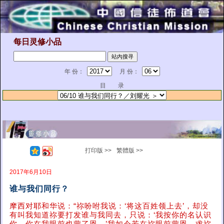
每日灵修小品
年 份：
月 份：
目 录
打印版 >>
繁體版 >>
2017年6月10日
谁与我们同行？
摩西对耶和华说：“祢吩咐我说：‘将这百姓领上去’，却没
有叫我知道祢要打发谁与我同去，只说：‘我按你的名认识