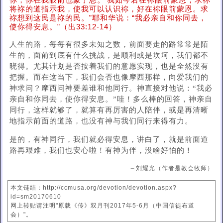
你，你在我眼前也蒙了恩。’我如今若在祢眼前蒙恩，求祢
将祢的道指示我，使我可以认识祢，好在祢眼前蒙恩。求
祢想到这民是祢的民。”耶和华说：“我必亲自和你同去，
使你得安息。”（出33:12-14）
人生的路，每每有很多未知之数，前面要走的路常常是陌
生的，面前到底有什么挑战，是顺利或是坎坷，我们都不
晓得。尤其计划是否按着我们的意愿实现，也是全然没有
把握。而在这当下，我们会否也像摩西那样，向爱我们的
神求问？摩西问神要差谁和他同行。神直接对他说：“我必
亲自和你同去，使你得安息。”哇！多么棒的回答，神亲自
同行，这样就够了，就算有再厉害的人陪伴，或是再清晰
地指示前面的道路，也没有神与我们同行来得有力。
是的，有神同行，我们就必得安息，讲白了，就是前面道
路再艰难，我们也安心啦！有神为伴，没啥好怕的！
～刘耀光（作者是教会牧师）
本文链结：http://ccmusa.org/devotion/devotion.aspx?
id=sm20170610
网上转贴请注明"原载《传》双月刊2017年5-6月（中国信徒布道
会）"。