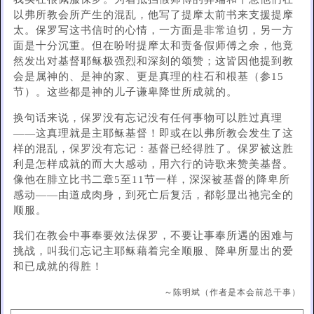
以弗所教会所产生的混乱，他写了提摩太前书来支援提摩
太。保罗写这书信时的心情，一方面是非常迫切，另一方
面是十分沉重。但在吩咐提摩太和责备假师傅之余，他竟
然发出对基督耶稣极强烈和深刻的颂赞；这皆因他提到教
会是属神的、是神的家、更是真理的柱石和根基（参15
节）。这些都是神的儿子谦卑降世所成就的。
换句话来说，保罗没有忘记没有任何事物可以胜过真理
——这真理就是主耶稣基督！即或在以弗所教会发生了这
样的混乱，保罗没有忘记：基督已经得胜了。保罗被这胜
利是怎样成就的而大大感动，用六行的诗歌来赞美基督。
像他在腓立比书二章5至11节一样，深深被基督的降卑所
感动——由道成肉身，到死亡后复活，都彰显出祂完全的
顺服。
我们在教会中事奉要效法保罗，不要让事奉所遇的困难与
挑战，叫我们忘记主耶稣藉着完全顺服、降卑所显出的爱
和已成就的得胜！
～陈明斌（作者是本会前总干事）