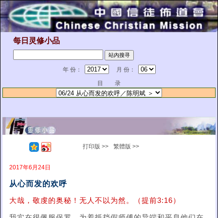
每日灵修小品
年 份：
月 份：
目 录
打印版 >>
繁體版 >>
2017年6月24日
从心而发的欢呼
大哉，敬虔的奥秘！无人不以为然。（提前3:16）
我实在很佩服保罗。为着抵挡假师傅的异端和平息他们在