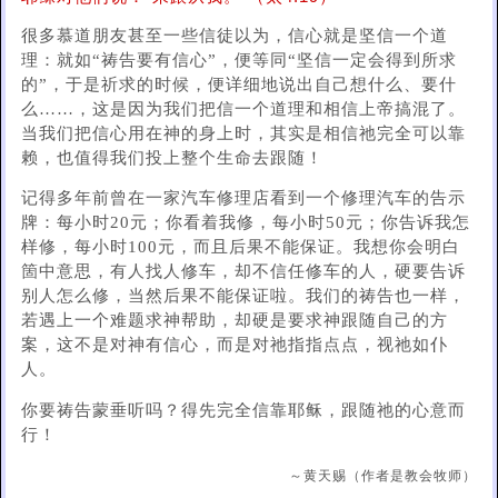
很多慕道朋友甚至一些信徒以为，信心就是坚信一个道
理：就如“祷告要有信心”，便等同“坚信一定会得到所求
的”，于是祈求的时候，便详细地说出自己想什么、要什
么……，这是因为我们把信一个道理和相信上帝搞混了。
当我们把信心用在神的身上时，其实是相信祂完全可以靠
赖，也值得我们投上整个生命去跟随！
记得多年前曾在一家汽车修理店看到一个修理汽车的告示
牌：每小时20元；你看着我修，每小时50元；你告诉我怎
样修，每小时100元，而且后果不能保证。我想你会明白
箇中意思，有人找人修车，却不信任修车的人，硬要告诉
别人怎么修，当然后果不能保证啦。我们的祷告也一样，
若遇上一个难题求神帮助，却硬是要求神跟随自己的方
案，这不是对神有信心，而是对祂指指点点，视祂如仆
人。
你要祷告蒙垂听吗？得先完全信靠耶稣，跟随祂的心意而
行！
～黄天赐（作者是教会牧师）