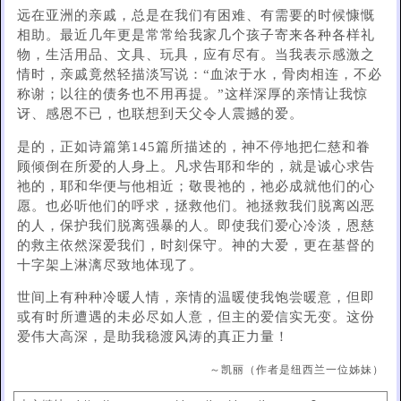
远在亚洲的亲戚，总是在我们有困难、有需要的时候慷慨
相助。最近几年更是常常给我家几个孩子寄来各种各样礼
物，生活用品、文具、玩具，应有尽有。当我表示感激之
情时，亲戚竟然轻描淡写说：“血浓于水，骨肉相连，不必
称谢；以往的债务也不用再提。”这样深厚的亲情让我惊
讶、感恩不已，也联想到天父令人震撼的爱。
是的，正如诗篇第145篇所描述的，神不停地把仁慈和眷
顾倾倒在所爱的人身上。凡求告耶和华的，就是诚心求告
祂的，耶和华便与他相近；敬畏祂的，祂必成就他们的心
愿。也必听他们的呼求，拯救他们。祂拯救我们脱离凶恶
的人，保护我们脱离强暴的人。即使我们爱心冷淡，恩慈
的救主依然深爱我们，时刻保守。神的大爱，更在基督的
十字架上淋漓尽致地体现了。
世间上有种种冷暖人情，亲情的温暖使我饱尝暖意，但即
或有时所遭遇的未必尽如人意，但主的爱信实无变。这份
爱伟大高深，是助我稳渡风涛的真正力量！
～凯丽（作者是纽西兰一位姊妹）