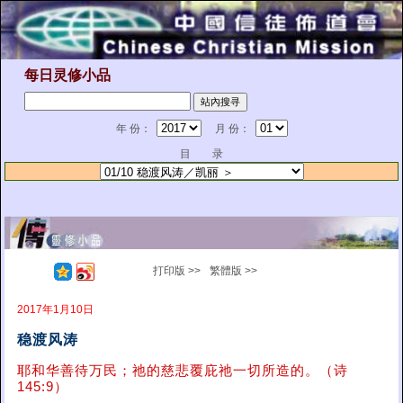
每日灵修小品
年 份：
月 份：
目 录
打印版 >>
繁體版 >>
2017年1月10日
稳渡风涛
耶和华善待万民；祂的慈悲覆庇祂一切所造的。（诗
145:9）