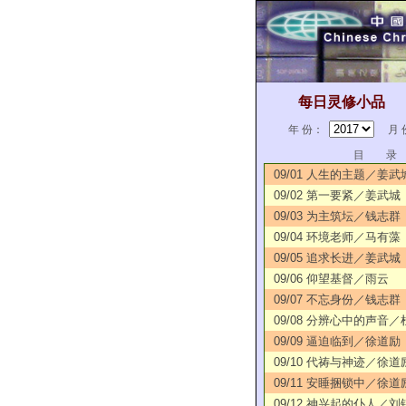
每日灵修小品
年 份：
月 
目 录
09/01 人生的主题／姜武
09/02 第一要紧／姜武城
09/03 为主筑坛／钱志群
09/04 环境老师／马有藻
09/05 追求长进／姜武城
09/06 仰望基督／雨云
09/07 不忘身份／钱志群
09/08 分辨心中的声音
09/09 逼迫临到／徐道励
09/10 代祷与神迹／徐道
09/11 安睡捆锁中／徐道
09/12 神兴起的仆人／刘