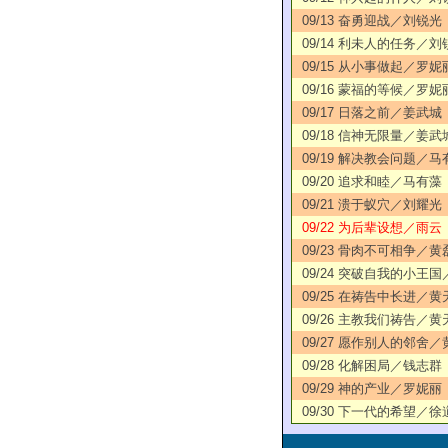
09/13 奋勇迎战／刘锐光
09/14 利未人的任务／刘
09/15 从小事做起／罗妮
09/16 蒙福的等候／罗妮
09/17 日落之前／姜武城
09/18 信神无限量／姜武
09/19 解决教会问题／马
09/20 追求和睦／马有藻
09/21 溃于蚁穴／刘耀光
09/22 为后辈设想／雨云
09/23 骨肉不可相争／黄
09/24 突破自我的小王
09/25 在祷告中长进／黄
09/26 主教我们祷告／黄
09/27 愿作别人的邻舍
09/28 化解困局／钱志群
09/29 神的产业／罗妮丽
09/30 下一代的希望／徐