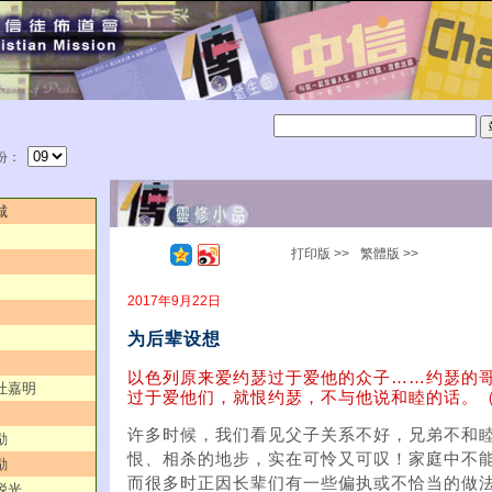
份：
城
打印版 >>
繁體版 >>
2017年9月22日
为后辈设想
以色列原来爱约瑟过于爱他的众子……约瑟的
／杜嘉明
过于爱他们，就恨约瑟，不与他说和睦的话。（创3
许多时候，我们看见父子关系不好，兄弟不和
励
恨、相杀的地步，实在可怜又可叹！家庭中不
励
而很多时正因长辈们有一些偏执或不恰当的做
锐光