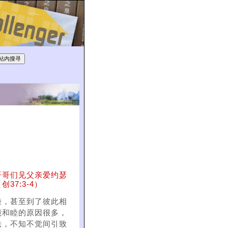
哥哥们见父亲爱约瑟
7:3-4）
睦，甚至到了彼此相
能和睦的原因很多，
法，不知不觉间引致