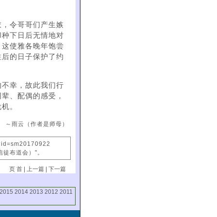
衣，令哥哥们产生嫉
却种下日后无情地对
。这使雅各晚年饱尝
往后的日子保护了约
的不幸，故此我们行
同辈、配偶的感受，
危机。
～雨云（作者是师母）
x?id=sm20170922
信徒布道会）"。
页 首
|
上一篇
|
下一篇
2015
2014
2013
2012
2011