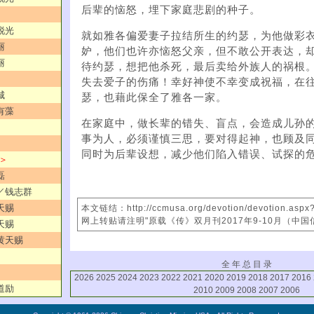
后辈的恼怒，埋下家庭悲剧的种子。
锐光
就如雅各偏爱妻子拉结所生的约瑟，为他做彩
丽
妒，他们也许亦恼怒父亲，但不敢公开表达，
丽
待约瑟，想把他杀死，最后卖给外族人的祸根
失去爱子的伤痛！幸好神使不幸变成祝福，在
城
瑟，也藉此保全了雅各一家。
有藻
在家庭中，做长辈的错失、盲点，会造成儿孙
事为人，必须谨慎三思，要对得起神，也顾及
同时为后辈设想，减少他们陷入错误、试探的
 ＞
磊
国／钱志群
天赐
本文链结：http://ccmusa.org/devotion/devotion.asp
网上转贴请注明"原载《传》双月刊2017年9-10月（中国
天赐
／黄天赐
全 年 总 目 录
2026
2025
2024
2023
2022
2021
2020
2019
2018
2017
2016
道励
2010
2009
2008
2007
2006