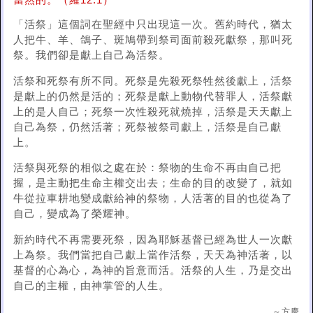
當然的。（羅12:1）
「活祭」這個詞在聖經中只出現這一次。舊約時代，猶太
人把牛、羊、鴿子、斑鳩帶到祭司面前殺死獻祭，那叫死
祭。我們卻是獻上自己為活祭。
活祭和死祭有所不同。死祭是先殺死祭牲然後獻上，活祭
是獻上的仍然是活的；死祭是獻上動物代替罪人，活祭獻
上的是人自己；死祭一次性殺死就燒掉，活祭是天天獻上
自己為祭，仍然活著；死祭被祭司獻上，活祭是自己獻
上。
活祭與死祭的相似之處在於：祭物的生命不再由自己把
握，是主動把生命主權交出去；生命的目的改變了，就如
牛從拉車耕地變成獻給神的祭物，人活著的目的也從為了
自己，變成為了榮耀神。
新約時代不再需要死祭，因為耶穌基督已經為世人一次獻
上為祭。我們當把自己獻上當作活祭，天天為神活著，以
基督的心為心，為神的旨意而活。活祭的人生，乃是交出
自己的主權，由神掌管的人生。
～方慶