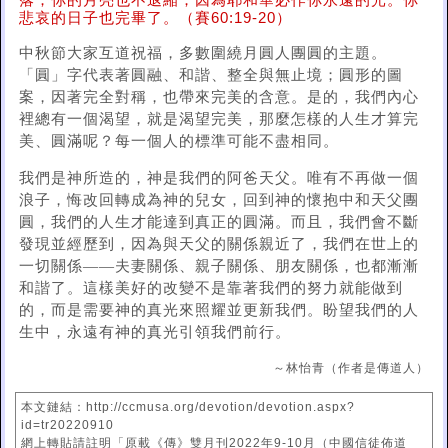
落；你的月亮也不退縮；因為耶和華必作你永遠的光。你
悲哀的日子也完畢了。（賽60:19-20）
中秋節大家互道祝福，多數圍繞月圓人團圓的主題。
「圓」字代表著圓融、和諧、整全與無止境；圓形的圖
案，因著完全對稱，也帶來完美的含意。是的，我們內心
裡總有一個渴望，就是渴望完美，那麼怎樣的人生才算完
美、圓滿呢？每一個人的標準可能不盡相同。
我們是神所造的，神是我們的阿爸天父。唯有不再做一個
浪子，悔改回轉成為神的兒女，回到神的懷抱中和天父團
圓，我們的人生才能達到真正的圓滿。而且，我們會不斷
發現並經歷到，因為與天父的關係親近了，我們在世上的
一切關係——夫妻關係、親子關係、朋友關係，也都漸漸
和諧了。這樣美好的改變不是靠著我們的努力就能做到
的，而是需要神的真光來照耀並更新我們。盼望我們的人
生中，永遠有神的真光引領我們前行。
～林怡青（作者是傳道人）
本文鏈結：http://ccmusa.org/devotion/devotion.aspx?
id=tr20220910
網上轉貼請註明「原載《傳》雙月刊2022年9-10月（中國信徒佈道