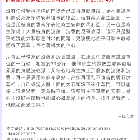
的身體用細麻布加上香料裹好了。（約19:39-40）
沒有任何精神準備的門徒們已逃得無影無蹤，更不要說為
耶穌受死來預備安葬後事的物品。但有兩人蒙主記念，一
位是用極貴的香膏預表性為主安葬的馬利亞；另一位是為
主預備了大量極貴的沒藥、沉香的尼哥底母。這不只是關
乎經濟能力和願意付出的問題，更說明他們平日聽主教導
懂得了真義，且存著極大的信心。
尼哥底母帶來的沒藥和沉香重量，在原文中是羅馬重量單
位的一百磅，相當於33公斤。他和財主約瑟把主耶穌傷痕
累累的身體洗乾淨，又細心地為主抹上那麼多的沒藥和沉
香，再一層層用細麻布裹好，然後再運到不遠處的磐石墳
墓裡，自己或請人將上面的大石頭滾下來作墓門。可以想
像，這個過程一定為時不短。這種對主不草率的安葬，是
在主沒顯神蹟時也能盡心盡意愛主的行為。換作是我們，
也能如此愛主嗎？
～錢志群
本文鏈結：http://ccmusa.org/devotion/devotion.aspx?
id=tr20220917
網上轉貼請註明「原載《傳》雙月刊2022年9-10月（中國信徒佈道