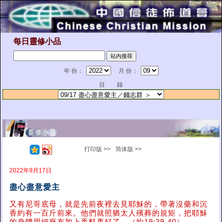
每日靈修小品
年 份：
月 份：
目 錄
打印版 >>
简体版 >>
2022年9月17日
盡心盡意愛主
又有尼哥底母，就是先前夜裡去見耶穌的，帶著沒藥和沉
香約有一百斤前來。他們就照猶太人殯葬的規矩，把耶穌