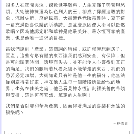
很多人在夜間哭泣，感歎世事難料，人生充滿了勞苦與愁
煩。大衛被神揀選為以色列人的王，卻成了掃羅追殺的對
象，流離失所、歷經風霜。大衛遭遇危險患難時，寫下這
一篇充滿歡喜快樂的祈禱詩。是甚麼原因使大衛可以歡然
歌唱？因為他認定耶和華神是他最美好、最永恆可靠的產
業，也是他唯一追求的目標。
當我們說到「產業」這個詞的時候，或許就聯想到房子、
置產，這些有形有體的東西讓我們感到安全、有保障，但
是可能隨著時間、環境而失去，並不能使人心靈得到真正
的滿足。我們的眼睛若只看死後不能帶走的東西，我們的
愁苦必定加增。大衛知道只有神是他一生的福分，他無法
從別處得著好處，神在他人生每一個階段所量給他的地
界，坐落在佳美之處；他已看見神永恆計劃裡美善的帶領
與安排，這是何等安然、篤定的人生啊！
我們是否以耶和華為產業，因而得著滿足的喜樂和永遠的
福樂呢？
～林怡青