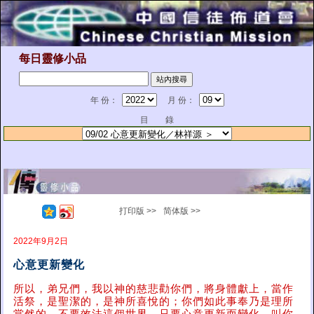
每日靈修小品
年 份：
月 份：
目 錄
打印版 >>
简体版 >>
2022年9月2日
心意更新變化
所以，弟兄們，我以神的慈悲勸你們，將身體獻上，當作
活祭，是聖潔的，是神所喜悅的；你們如此事奉乃是理所