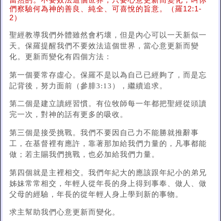
當然的。不要效法這個世界，只要心意更新而變化，叫你
們察驗何為神的善良、純全、可喜悅的旨意。（羅12:1-
2）
聖經教導我們外體雖然會朽壞，但是內心可以一天新似一
天。保羅提醒我們不要效法這個世界，當心意更新而變
化。更新而變化有四個方法：
第一個要常存虛心。保羅不是以為自己已經夠了，而是忘
記背後，努力面前（參腓3:13），繼續追求。
第二個是建立讀經習慣。有位牧師每一年都把聖經從頭讀
完一次，對神的話有更多的吸收。
第三個是接受挑戰。我們不要因自己力不能勝就推辭事
工，在基督裡有應許，靠著那加給我們力量的，凡事都能
做；若主賜我們挑戰，也必加給我們力量。
第四個就是主裡相交。我們年紀大的應該跟年紀小的弟兄
姊妹常常相交，年輕人從年長的身上得到事奉、做人、做
父母的經驗，年長的從年輕人身上學到新的事物。
求主幫助我們心意更新而變化。