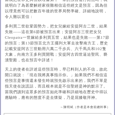
就明白了為甚麼解經家很難相信這些經文是預言，因為但
以理竟然可以把數百年後的世界局勢準確、詳細地說明，
令人難以置信：
多利買二世欲鞏固勢力，把女兒嫁給安提阿古二世，結果
失敗——這在第6節被預言出來；安提阿古三世把女兒
Cleopatra一世嫁給多利買五世，結果也是失敗——第17節
的預言；第13節預言北方王擺列大軍去攻擊南方王，歷史
記載安提阿古三世動用六萬二千步兵、六千馬兵和102隻
大象，向南方王多利買開戰；安提阿古四世逼迫聖民、褻
瀆聖殿，也在預言中詳述！
天上的使者在詳述這些預言時，早已料到人的不信，故此
開口就說：「現在我將真事指示你。」如果我們不相信這
些預言是事情還未發生時就預先啟示出來的，我們不單是
指天使在說謊話，而且根本就是不信聖經是神的默示了。
當我們讀到這眾多的預言如此準確和詳細地在歷史中得以
應驗時，應有的態度不是去懷疑，乃是屈膝敬拜神。
～陳明斌（作者是本會前總幹事）