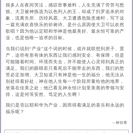
很多人在夜间哭泣，感叹世事难料，人生充满了劳苦与愁
烦。大卫被神拣选为以色列人的王，却成了扫罗追杀的对
象，流离失所、历经风霜。大卫遭遇危险患难时，写下这
一篇充满欢喜快乐的祈祷诗。是什么原因使大卫可以欢然
歌唱？因为他认定耶和华神是他最美好、最永恒可靠的产
业，也是他唯一追求的目标。
当我们说到“产业”这个词的时候，或许就联想到房子、置
产，这些有形有体的东西让我们感到安全、有保障，但是
可能随着时间、环境而失去，并不能使人心灵得到真正的
满足。我们的眼睛若只看死后不能带走的东西，我们的愁
苦必定加增。大卫知道只有神是他一生的福分，他无法从
别处得着好处，神在他人生每一个阶段所量给他的地界，
坐落在佳美之处；他已看见神永恒计划里美善的带领与安
排，这是何等安然、笃定的人生啊！
我们是否以耶和华为产业，因而得着满足的喜乐和永远的
福乐呢？
～林怡青