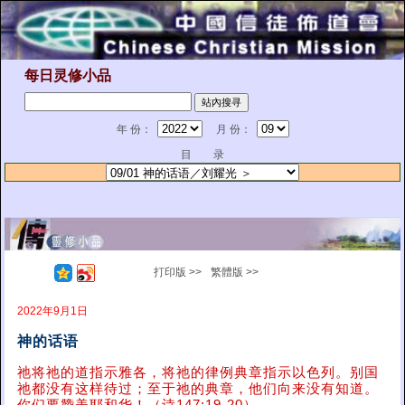
每日灵修小品
年 份：
月 份：
目 录
打印版 >>
繁體版 >>
2022年9月1日
神的话语
祂将祂的道指示雅各，将祂的律例典章指示以色列。别国
祂都没有这样待过；至于祂的典章，他们向来没有知道。