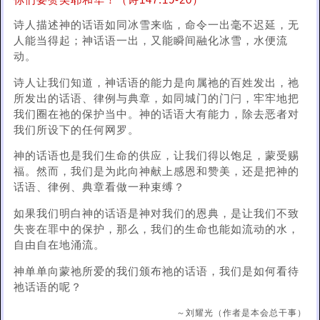
你们要赞美耶和华！（诗147:19-20）
诗人描述神的话语如同冰雪来临，命令一出毫不迟延，无
人能当得起；神话语一出，又能瞬间融化冰雪，水便流
动。
诗人让我们知道，神话语的能力是向属祂的百姓发出，祂
所发出的话语、律例与典章，如同城门的门闩，牢牢地把
我们圈在祂的保护当中。神的话语大有能力，除去恶者对
我们所设下的任何网罗。
神的话语也是我们生命的供应，让我们得以饱足，蒙受赐
福。然而，我们是为此向神献上感恩和赞美，还是把神的
话语、律例、典章看做一种束缚？
如果我们明白神的话语是神对我们的恩典，是让我们不致
失丧在罪中的保护，那么，我们的生命也能如流动的水，
自由自在地涌流。
神单单向蒙祂所爱的我们颁布祂的话语，我们是如何看待
祂话语的呢？
～刘耀光（作者是本会总干事）