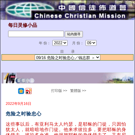
每日灵修小品
年 份：
月 份：
目 录
打印版 >>
繁體版 >>
2022年9月16日
危险之时验忠心
这些事以后，有亚利马太人约瑟，是耶稣的门徒，只因怕
犹太人，就暗暗地作门徒。他来求彼拉多，要把耶稣的身