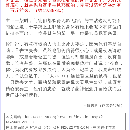
体领去。彼拉多允准，他就把耶稣的身体领去了。又有尼
哥底母，就是先前夜里去见耶稣的，带着没药和沉香约有
一百斤前来。（约19:38-39）
主上十架时，门徒们都躲得无影无踪。与主沾边就可能有
同党之嫌，十字架上主耶稣的身体有谁来收呢？有两位门
徒挺身而出，一位是财主约瑟，另一位是官员尼哥底母。
按理说，有权有钱的人信主比常人要难，因为他们容易自
满，且害怕失去。虽然他们俩信得很小心，或是夜晚请教
耶稣，或是暗暗做主门徒，但这时却能挺身而出，没有自
我，唯有基督。主耶稣在最后的晚餐曾对门徒说：“今夜，
你们为我的缘故都要跌倒，因为经上记着说：我要击打牧
人，羊就分散了。”（太26:31）连信誓旦旦的彼得，也是
一只散去之羊。而约瑟和尼哥底母未看见主复活，就愿意
精心安葬主，他们的忠心，就成了蒙神记念并留给我们后
世门徒的好榜样。
～钱志群（作者是牧师）
本文链结：http://ccmusa.org/devotion/devotion.aspx?
id=sm20220916
网上转贴请注明"原载《传》双月刊2022年9-10月（中国信徒布道