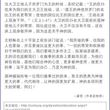
当大卫立他儿子所罗门为王的时候，圣经记载：“王的臣仆
也来为我们的主大卫王祝福，说：‘愿王的神使所罗门的名
比王的名更尊荣；使他的国位比王的国位更大。’王就在床
上屈身下拜。”（王上1:47）大卫的臣仆在大卫面前祈愿神
使他儿子的尊荣、国位超过他，大卫不仅没有不悦，还在
床上屈身敬拜神，因为这是关乎神的国。
主耶稣在上十字架之前告诉门徒说：“我所做的事，信我的
人也要做，并且要做比这更大的事。”一切的尊荣和权柄都
归于神我们的主，我们要竭力多作主工，拓展福音疆界。
主的话也提醒我们：在服事的道路上要栽培后进，为他们
祷告祝福，愿他们能合神的心意，更多被神使用，做更大
的事；这不是为我们自己，乃是为神的国。
愿神赐福给每一位我们服事过的肢体，靠主的恩典为神做
更大的事，代代相传，让神的国更加扩展，神的名得到更
大的荣耀。阿们！
～蒙恩（作者是牧师）
本文链结：http://ccmusa.org/devotion/devotion.aspx?
id=sm20220920