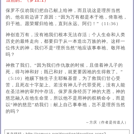
当然的。（罗12:1）
保罗不仅劝我们把自己献上给神，而且说这是理所当然
的。他在前边讲了原因：“因为万有都是本于祂，倚靠祂，
归于祂。愿荣耀归给祂，直到永远。阿们！”（11:36）
神创造万有，没有祂我们根本无法存活；个人生命和人类
历史的最终走向，都要归于从一本造出万族的神。这样一
位伟大的神，我们不是“理所当然”地应该事奉祂、敬拜祂
吗？
神救了我们。“因为我们作仇敌的时候，且借着神儿子的
死，得与神和好；既已和好，就更要因祂的生得救了。”
（5:10）祂赐下独生子主耶稣基督，为了救我们甘心受
苦，且死在十字架上。若没有神儿子代罪受死，没有人能
在圣洁神的审判中存活。保罗亲身经历了神的大恩，神的
慈悲融入在他生命里，所以他不是用神的权柄命令，而是
以“神的慈悲”劝我们：献上自己事奉祂，岂不是理所当然
的吗？
～方庆（作者是传道人）
本文链结：http://ccmusa.org/devotion/devotion.aspx?