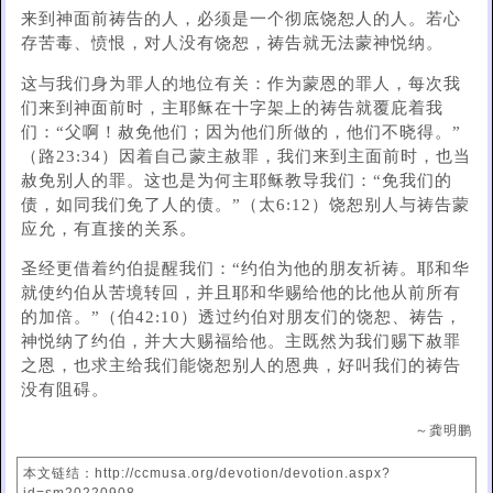
来到神面前祷告的人，必须是一个彻底饶恕人的人。若心
存苦毒、愤恨，对人没有饶恕，祷告就无法蒙神悦纳。
这与我们身为罪人的地位有关：作为蒙恩的罪人，每次我
们来到神面前时，主耶稣在十字架上的祷告就覆庇着我
们：“父啊！赦免他们；因为他们所做的，他们不晓得。”
（路23:34）因着自己蒙主赦罪，我们来到主面前时，也当
赦免别人的罪。这也是为何主耶稣教导我们：“免我们的
债，如同我们免了人的债。”（太6:12）饶恕别人与祷告蒙
应允，有直接的关系。
圣经更借着约伯提醒我们：“约伯为他的朋友祈祷。耶和华
就使约伯从苦境转回，并且耶和华赐给他的比他从前所有
的加倍。”（伯42:10）透过约伯对朋友们的饶恕、祷告，
神悦纳了约伯，并大大赐福给他。主既然为我们赐下赦罪
之恩，也求主给我们能饶恕别人的恩典，好叫我们的祷告
没有阻碍。
～龚明鹏
本文链结：http://ccmusa.org/devotion/devotion.aspx?
id=sm20220908