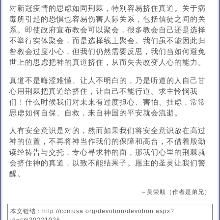
对新冠疫情的思虑如同荆棘，特别容易挤住真道。关于病
毒所引起的恐惧也容易伤害人际关系，包括信徒之间的关
系。即使政府宣布教会可以聚会，很多教会自己还是选择
不举行实体聚会，而是选择线上聚会。我们虽不能因此归
咎教会过度小心，但我们仍然需要反思，我们当如何避免
世上的思虑把神的真道挤住，从而失去改变人心的能力。
真道不是晦涩难懂、让人不明白的，乃是听道的人自己甘
心用荆棘把真道给挤住，让自己不能行道。求主怜悯我
们！什么时候我们对未来有过度担心、害怕、挂虑，常常
思虑如何自保、自救，来自神国的平安就会流逝。
人有安全意识是对的，然而如果我们将安全意识放在高过
神的位置，不再将神当作我们的保障和高台，不借着殷勤
读经祷告与交托，专心寻求神的面，那我们心里的荆棘就
会挤住神的真道，以致不能结果子。愿主的圣灵让我们警
醒。
～吴荣顺（作者是弟兄）
本文链结：http://ccmusa.org/devotion/devotion.aspx?
id=sm20221026