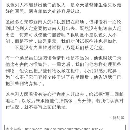
以色列人不能赶出他们的敌人，是今天基督徒生命失败最
好的写照。两者相似之处很容易认出。
圣经多次形容迦南人怎样执意留在那地，但却没有一次论
到以色列人定意要把迦南人赶出去。既然没有把迦南人赶
出去，何来可以使他们服苦呢？很明显不是以色列人不
能，而是不肯，缺乏定意。我们对付试探往往也是如此
——不是没有力量胜过试探，乃是我们缺乏定意。
有一个弟兄虽知道阅读色情刊物是不当的，他也叫我们为
他这有害的习惯祷告。一周之后，我们问他怎样处理那些
刊物，他说已把那些刊物收藏在柜中。我们都感到诧异，
为什么不把它们弃掉？终于过了数星期后，他告诉我们已
把那些刊物弃掉了。
以色列人因着没有决心把迦南人赶出去，给试探“写上回邮
地址”，以致后来跟随他们拜偶像，离开神。若我们认真对
付试探，就不要写上回邮地址。
～陈明斌
本文链结：http://ccmusa.org/devotion/devotion.aspx?