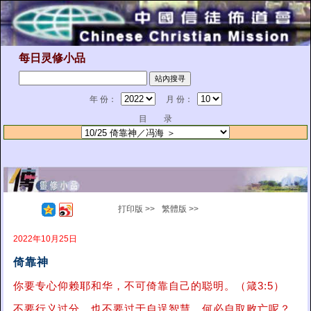
每日灵修小品
年 份：
月 份：
目 录
打印版 >>
繁體版 >>
2022年10月25日
倚靠神
你要专心仰赖耶和华，不可倚靠自己的聪明。（箴3:5）
不要行义过分，也不要过于自逞智慧，何必自取败亡呢？