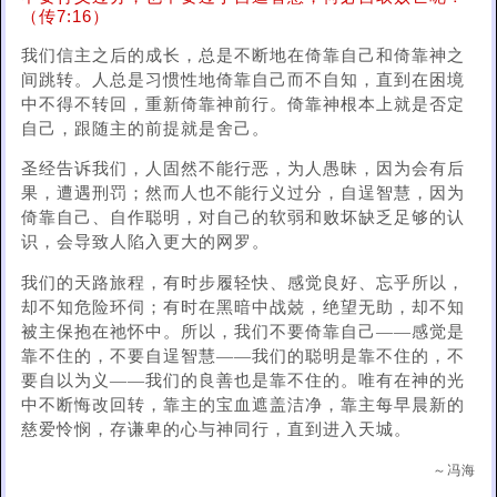
（传7:16）
我们信主之后的成长，总是不断地在倚靠自己和倚靠神之
间跳转。人总是习惯性地倚靠自己而不自知，直到在困境
中不得不转回，重新倚靠神前行。倚靠神根本上就是否定
自己，跟随主的前提就是舍己。
圣经告诉我们，人固然不能行恶，为人愚昧，因为会有后
果，遭遇刑罚；然而人也不能行义过分，自逞智慧，因为
倚靠自己、自作聪明，对自己的软弱和败坏缺乏足够的认
识，会导致人陷入更大的网罗。
我们的天路旅程，有时步履轻快、感觉良好、忘乎所以，
却不知危险环伺；有时在黑暗中战兢，绝望无助，却不知
被主保抱在祂怀中。所以，我们不要倚靠自己——感觉是
靠不住的，不要自逞智慧——我们的聪明是靠不住的，不
要自以为义——我们的良善也是靠不住的。唯有在神的光
中不断悔改回转，靠主的宝血遮盖洁净，靠主每早晨新的
慈爱怜悯，存谦卑的心与神同行，直到进入天城。
～冯海