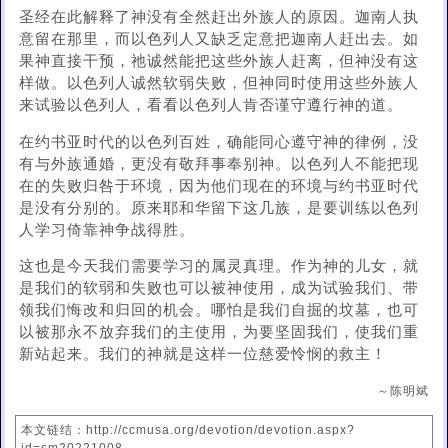
圣经在此解释了神没有全然赶出外族人的原因。迦南人执
意留在那里，而以色列人又缺乏定意把迦南人赶出去。如
果神直接干预，祂诚然能把这些外族人赶离，但神没有这
样做。以色列人诚然软弱失败，但神同时使用这些外族人
来试验以色列人，看看以色列人肯否谨守遵行神的道。
在约书亚时代的以色列百姓，确能同心遵守神的律例，没
有与外族通婚，更没有敬拜事奉别神。以色列人不能把现
在的失败归咎于环境，因为他们现在的环境与约书亚时代
是没有分别的。原来耶和华留下这几族，是要训练以色列
人学习倚靠神争战得胜。
这也是今天我们需要学习的属灵真理。作为神的儿女，就
是我们的软弱和失败也可以被神使用，成为试验我们、带
领我们悔改和归回的机会。哪怕是我们自掘的坟墓，也可
以被那永不放弃我们的主使用，为要坚固我们，使我们重
新站起来。我们的神就是这样一位慈爱怜悯的救主！
～陈明斌
本文链结：http://ccmusa.org/devotion/devotion.aspx?
id=sm20221008