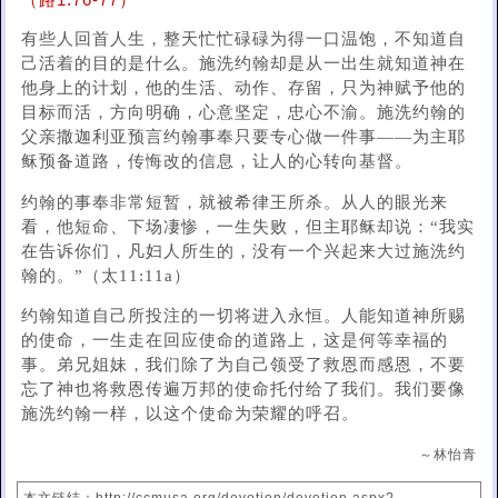
（路1:76-77）
有些人回首人生，整天忙忙碌碌为得一口温饱，不知道自
己活着的目的是什么。施洗约翰却是从一出生就知道神在
他身上的计划，他的生活、动作、存留，只为神赋予他的
目标而活，方向明确，心意坚定，忠心不渝。施洗约翰的
父亲撒迦利亚预言约翰事奉只要专心做一件事——为主耶
稣预备道路，传悔改的信息，让人的心转向基督。
约翰的事奉非常短暂，就被希律王所杀。从人的眼光来
看，他短命、下场凄惨，一生失败，但主耶稣却说：“我实
在告诉你们，凡妇人所生的，没有一个兴起来大过施洗约
翰的。”（太11:11a）
约翰知道自己所投注的一切将进入永恒。人能知道神所赐
的使命，一生走在回应使命的道路上，这是何等幸福的
事。弟兄姐妹，我们除了为自己领受了救恩而感恩，不要
忘了神也将救恩传遍万邦的使命托付给了我们。我们要像
施洗约翰一样，以这个使命为荣耀的呼召。
～林怡青
本文链结：http://ccmusa.org/devotion/devotion.aspx?