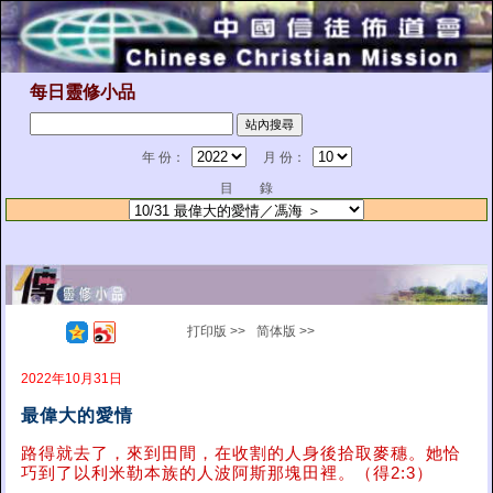
每日靈修小品
年 份：
月 份：
目 錄
打印版 >>
简体版 >>
2022年10月31日
最偉大的愛情
路得就去了，來到田間，在收割的人身後拾取麥穗。她恰
巧到了以利米勒本族的人波阿斯那塊田裡。（得2:3）