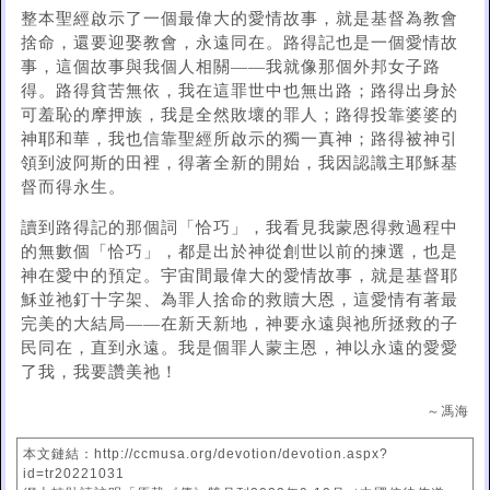
整本聖經啟示了一個最偉大的愛情故事，就是基督為教會
捨命，還要迎娶教會，永遠同在。路得記也是一個愛情故
事，這個故事與我個人相關——我就像那個外邦女子路
得。路得貧苦無依，我在這罪世中也無出路；路得出身於
可羞恥的摩押族，我是全然敗壞的罪人；路得投靠婆婆的
神耶和華，我也信靠聖經所啟示的獨一真神；路得被神引
領到波阿斯的田裡，得著全新的開始，我因認識主耶穌基
督而得永生。
讀到路得記的那個詞「恰巧」，我看見我蒙恩得救過程中
的無數個「恰巧」，都是出於神從創世以前的揀選，也是
神在愛中的預定。宇宙間最偉大的愛情故事，就是基督耶
穌並祂釘十字架、為罪人捨命的救贖大恩，這愛情有著最
完美的大結局——在新天新地，神要永遠與祂所拯救的子
民同在，直到永遠。我是個罪人蒙主恩，神以永遠的愛愛
了我，我要讚美祂！
～馮海
本文鏈結：http://ccmusa.org/devotion/devotion.aspx?
id=tr20221031