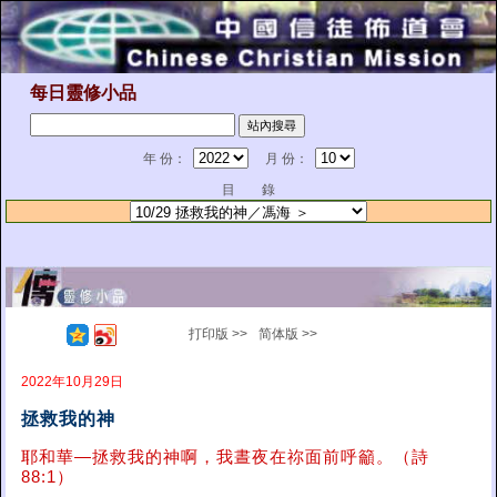
每日靈修小品
年 份：
月 份：
目 錄
打印版 >>
简体版 >>
2022年10月29日
拯救我的神
耶和華—拯救我的神啊，我晝夜在祢面前呼籲。（詩
88:1）