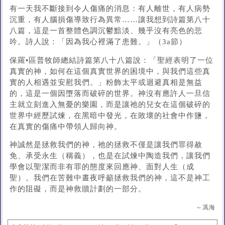
有一天我不斷接到令人傷痛的消息：有人離世，有人病勢
沉重，有人腦損傷導致行為異常……讓我想到詩篇第八十
八篇，這是一首整體色調沉鬱黯淡、幾乎沒有亮色的悲
吟。詩人說：「因為我心裡滿了患難。」（3a節）
保羅•區普牧師總結詩篇第八十八篇說：「聖經表明了一位
真實的神，如何在這個真實世界的困境中，與我們這些真
實的人相遇並安慰我們。」粉飾太平或迴避真相是無益
的，這是一個因墮落而破碎的世界。神沒有應許人一旦信
主就立刻進入無憂的樂園，而是讓祂的兒女在這個破碎的
世界中經歷試煉，在黑暗中發光，在敗壞的社會中作鹽，
在真實的傷痛中帶領人歸向神。
神誠然是拯救我們的神，祂的拯救不僅是讓我們罪得赦
免、承受永生（稱義），也是在試煉中陶造我們，讓我們
學會以聖潔而非有罪的態度來回應神、面對人生（成
聖）。我們在苦難中晝夜呼籲拯救我們的神，這不是神工
作的阻礙，而是神救贖計劃的一部分。
～馮海