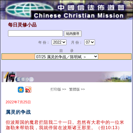
每日灵修小品
年 份：
月 份：
目 录
打印版 >>
繁體版 >>
2022年7月25日
属灵的争战
但波斯国的魔君拦阻我二十一日。忽然有大君中的一位米
迦勒来帮助我，我就停留在波斯诸王那里。（但10:13）