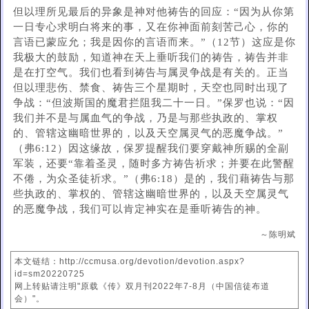
但以理所见最后的异象是神对他祷告的回应：“因为从你第
一日专心求明白将来的事，又在你神面前刻苦己心，你的
言语已蒙应允；我是因你的言语而来。”（12节）这应是你
我极大的鼓励，知道神在天上垂听我们的祷告，祷告并非
是在打空气。我们也看到祷告与属灵争战是有关的。正当
但以理悲伤、禁食、祷告三个星期时，天空也同时出现了
争战：“但波斯国的魔君拦阻我二十一日。”保罗也说：“因
我们并不是与属血气的争战，乃是与那些执政的、掌权
的、管辖这幽暗世界的，以及天空属灵气的恶魔争战。”
（弗6:12）因这缘故，保罗提醒我们要穿戴神所赐的全副
军装，还要“靠着圣灵，随时多方祷告祈求；并要在此警醒
不倦，为众圣徒祈求。”（弗6:18）是的，我们藉祷告与那
些执政的、掌权的、管辖这幽暗世界的，以及天空属灵气
的恶魔争战，我们可以肯定神实在是垂听祷告的神。
～陈明斌
本文链结：http://ccmusa.org/devotion/devotion.aspx?
id=sm20220725
网上转贴请注明"原载《传》双月刊2022年7-8月（中国信徒布道
会）"。