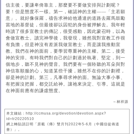
信主後，要謙卑倚靠主，那麼要不要做安排與計劃呢？
要！但是態度不一樣。第一，確認神的主權——「主若願
意」。就好像保羅，禱告求神給他通達的道路去羅馬鼓勵
當地的基督徒，但最後卻以囚犯的身份被押解去。我年輕
時讀了很多宣教士的傳記，很受感動，因此蒙召時，以為
會做宣教士。讀完神學後，我發現，雖然我對宣教工作很
有負擔，但是神沒有差派我做宣教士，而是讓我推動宣
教。我們在神的面前，要學習尊重神的主權。第二，接受
神的安排。有時我們對自己的計劃過於執著、堅定，到一
個地步，聽不見神的聲音。我們要有一個聆聽的耳朵與對
神信靠順服的心，知道某些干擾，雖然不在你的計劃裡，
卻是神的計劃。第三，凡事尋求神的面。無論大事小事、
有把握沒把握，都交託給神。讓祂來決定、引導。這就是
在神面前應有的謙虛態度。
～林祥源
本文鏈結：http://ccmusa.org/devotion/devotion.aspx?
id=tr20220510
網上轉貼請註明「原載《傳》雙月刊2022年5-6月（中國信徒佈道
會）」。