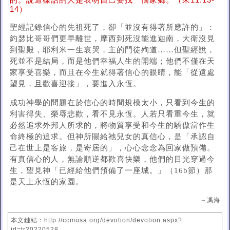
的。說這樣話的人是表明自己要找一個家鄉。（來11:13-
14）
聖經記錄信心的先祖死了，卻「並沒有得著所應許的」：
約瑟比哥哥們更早離世，摩西到死沒能進迦南，大衛沒見
到聖殿，耶利米一生哀哭，主的門徒殉道……但聖經說，
死並不是結局，而是他們幸福人生的開端；他們不僅在天
家享受喜樂，而且在今生就得著信心的眼睛，能「從遠處
望見，且歡喜迎接」，要進入永恆。
成功神學的問題在於信心的時間規模太小，只看到今生的
利害得失、榮辱悲歡，看不見永恆。人若只看重今生，就
必然追求外邦人所求的，將物質享受和今生的驕傲當作生
命終極的追求。但神所賜給祂兒女的真信心，是「承認自
己在世上是客旅，是寄居的」，心心念念為回家做預備。
有真信心的人，無論順逆都歡喜快樂，他們的目光穿過今
生，望見神「已經給他們預備了一座城。」（16b節）那
是天上永恆的家園。
～馮海
本文鏈結：http://ccmusa.org/devotion/devotion.aspx?
id=tr20220528