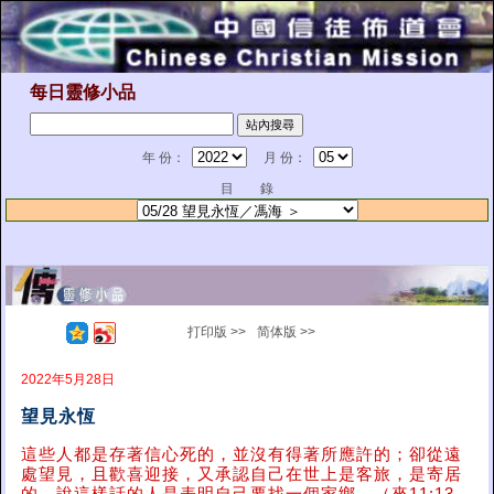
每日靈修小品
年 份：
月 份：
目 錄
打印版 >>
简体版 >>
2022年5月28日
望見永恆
這些人都是存著信心死的，並沒有得著所應許的；卻從遠
處望見，且歡喜迎接，又承認自己在世上是客旅，是寄居